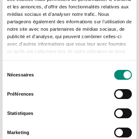
du Lundi 24 août 2026 au Mardi 1 septembre
et les annonces, d'offrir des fonctionnalités relatives aux
2026
médias sociaux et d'analyser notre trafic. Nous
Se connecter
En distanciel
Fermer
partageons également des informations sur l'utilisation de
notre site avec nos partenaires de médias sociaux, de
J'ai déjà un compte
publicité et d'analyse, qui peuvent combiner celles-ci
avec d'autres informations que vous leur avez fournies
Adresse email
*
ou qu'ils ont collectées lors de votre utilisation de leurs
services.
Sélection
Nécessaires
du
Mot de passe
*
VOIR L'ÉVÉNEMENT
consentement
Préférences
Afficher
VOIR TOUS NOS ÉVÉNEMENTS
Rester connecté(e)
Mot de passe oublié ?
Statistiques
CONNEXION
Découvrez nos projets en cours
Marketing