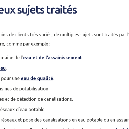
x sujets traités
ns de clients très variés, de multiples sujets sont traités par l
ure, comme par exemple :
maine de l’
eau et de l’assainissement
.
eau
.
cter
s pour une
eau de qualité
.
usines de potabilisation.
compte
Je n'ai pas de co
es et de détection de canalisations.
réseaux d’eau potable.
réseaux et pose des canalisations en eau potable ou en assai
CRÉER UN COMPT