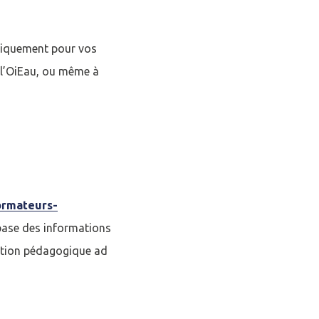
uniquement pour vos
e l’OiEau, ou même à
ormateurs-
base des informations
sition pédagogique ad