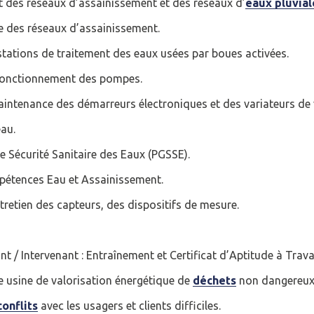
des réseaux d’assainissement et des réseaux d’
eaux pluvial
le des réseaux d’assainissement.
stations de traitement des eaux usées par boues activées.
Afficher / cacher le mot de passe
fonctionnement des pompes.
Mot de passe oublié ?
aintenance des démarreurs électroniques et des variateurs de 
N
eau.
e Sécurité Sanitaire des Eaux (PGSSE).
pétences Eau et Assainissement.
ntretien des capteurs, des dispositifs de mesure.
t / Intervenant : Entraînement et Certificat d’Aptitude à Trava
e usine de valorisation énergétique de
déchets
non dangereux
onflits
avec les usagers et clients difficiles.