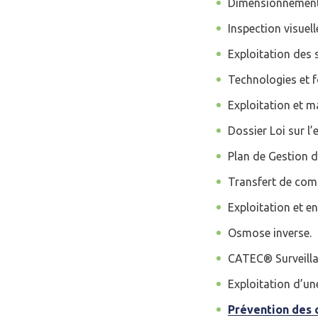
Dimensionnement 
Mot de passe
*
Inspection visuel
Exploitation des 
Technologies et 
Rester connecté(e)
Exploitation et m
CONNEXIO
Dossier Loi sur l’
Plan de Gestion d
Transfert de com
Exploitation et e
Osmose inverse.
CATEC® Surveillan
Exploitation d’un
Prévention des c