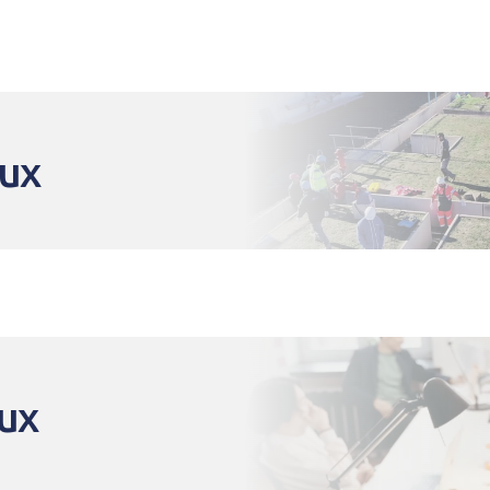
aux
ux