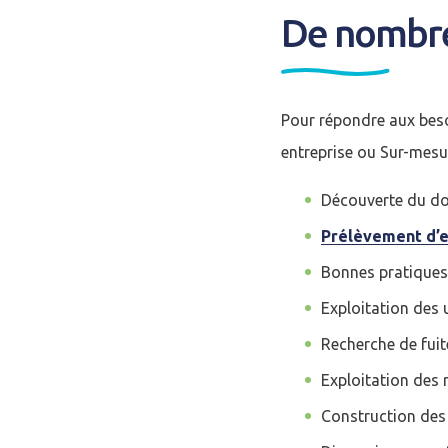
De nombreu
Pour répondre aux besoi
entreprise ou Sur-mes
Découverte du do
Prélèvement d’
Se conne
Bonnes pratique
Exploitation des 
J'ai déjà un 
Recherche de fuit
Adresse email
*
Exploitation des 
Construction des 