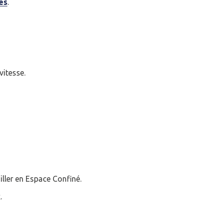
es
.
vitesse.
iller en Espace Confiné.
.