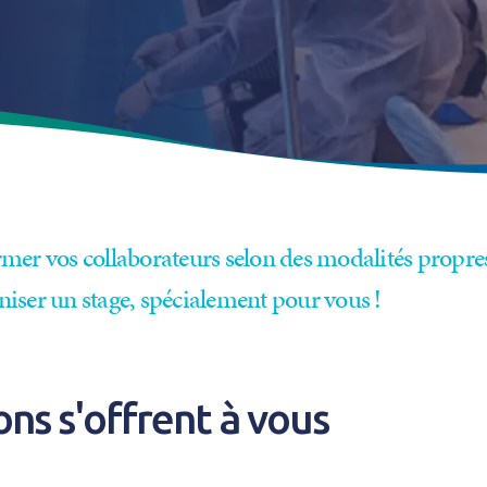
mer vos collaborateurs selon des modalités propres 
iser un stage, spécialement pour vous !
ns s'offrent à vous