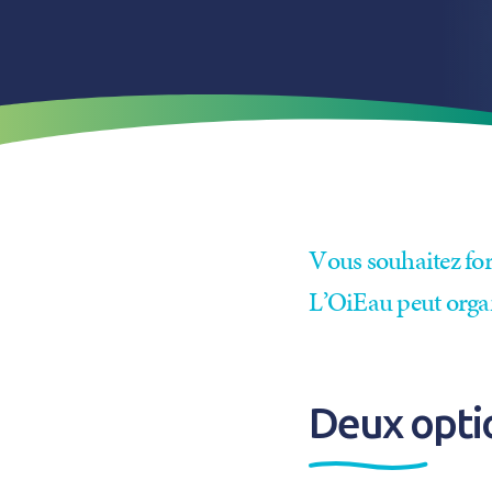
Vous souhaitez for
L’OiEau peut organ
Deux optio