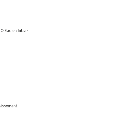
’OiEau en Intra-
Fermer la modale
mpte
nissement.
E