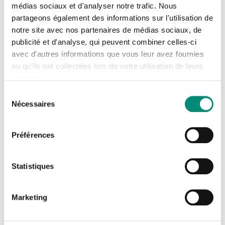
médias sociaux et d'analyser notre trafic. Nous
Se connecter
d’intérêt général. L’OiEau vous accompagne
Fermer
partageons également des informations sur l'utilisation de
dans vos projets de transformation
notre site avec nos partenaires de médias sociaux, de
J'ai déjà un compte
publicité et d'analyse, qui peuvent combiner celles-ci
numérique en élaborant des systèmes
avec d'autres informations que vous leur avez fournies
d’information interopérables favorisant le
Adresse email
*
ou qu'ils ont collectées lors de votre utilisation de leurs
partage de la donnée et de la connaissance
services.
dans l’intérêt commun. Notre approche
Sélection
Nécessaires
du
pragmatique encourage nos partenaires à
Mot de passe
*
consentement
établir une feuille de route stratégique et
Préférences
efficace dans la conception de leur système
Afficher
d’information.
Rester connecté(e)
Mot de passe oublié ?
Statistiques
CONNEXION
Marketing
Dimitri Meunier
Directeur Données & et Systèmes d’Information, OiEau &
Je n'ai pas de compte