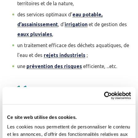
territoires et de la nature,
des services optimaux d’
eau potable,
d’assainissement
, d’
irrigation
et de gestion des
eaux pluviales
,
un traitement efficace des déchets aquatiques, de
l’eau et des
rejets industriels
;
une
prévention des risques
efficiente, ...
etc.
Le partage de la donnée numérique
environnementale pour une meilleure
Ce site web utilise des cookies.
gestion de l’eau en France, en Europe et
Les cookies nous permettent de personnaliser le contenu
et les annonces, d'offrir des fonctionnalités relatives aux
dans le monde est au cœur de nos valeurs