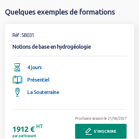
Quelques exemples de formations
Voir la formation
Réf : SB031
Notions de base en hydrogéologie
4 jours
Présentiel
La Souterraine
Prochaine session le 21/06/2027
HT
1912 €
S'INSCRIRE
par participant