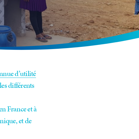
nue d’utilité
les différents
n France et à
nique, et de