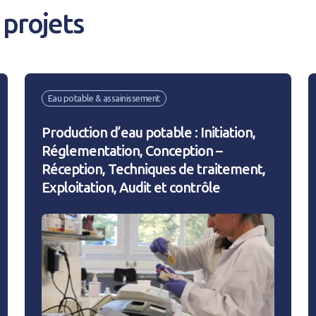
projets
compte
Je n'ai pas de co
Eau potable & assainissement
CRÉER UN COMPT
Production d’eau potable : Initiation,
Réglementation, Conception –
Réception, Techniques de traitement,
Exploitation, Audit et contrôle
Afficher / cacher le mot de passe
Mot de passe oublié ?
N