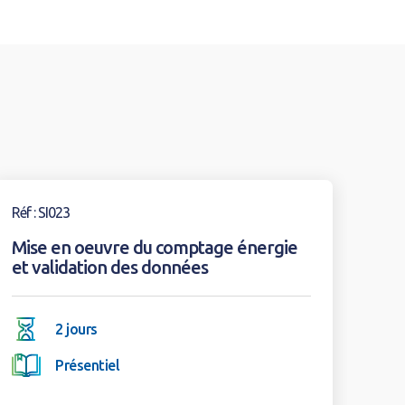
oir la formation
Réf : SI023
Mise en oeuvre du comptage énergie
et validation des données
2 jours
Présentiel