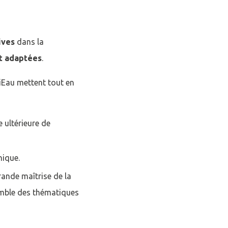
ives
dans la
et adaptées
.
OiEau mettent tout en
 ultérieure de
nique.
ande maîtrise de la
semble des thématiques