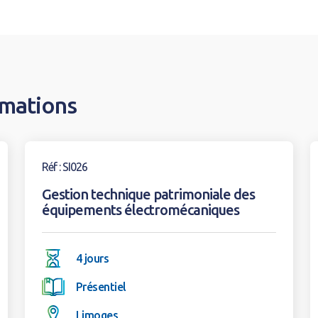
rmations
Voir la formation
V
Réf : SI026
Gestion technique patrimoniale des
équipements électromécaniques
4 jours
Présentiel
Limoges