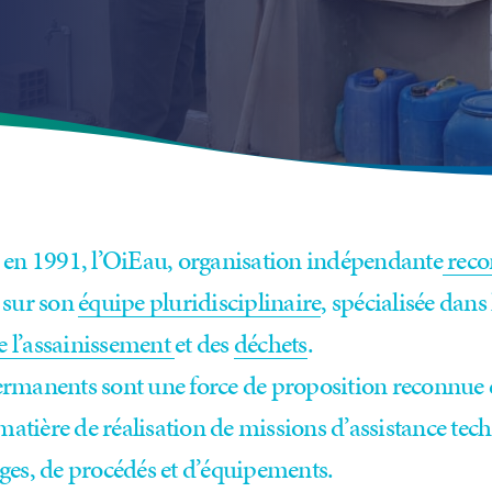
 en 1991, l’OiEau, organisation indépendante
recon
e sur son
équipe pluridisciplinaire
, spécialisée dans 
de l’assainissement
et des
déchets
.
rmanents sont une force de proposition reconnue e
 matière de réalisation de missions d’assistance tech
ges, de procédés et d’équipements.