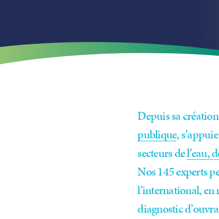
Depuis sa création
publique
, s’appui
secteurs de
l’eau, 
Nos 145 experts pe
l’international, en
diagnostic d’ouvra