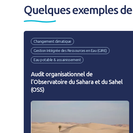
Quelques exemples de 
J'ai déjà un 
Adresse email
*
Changement climatique
Gestion Intégrée des Ressources en Eau (GIRE)
Mot de passe
*
Eau potable & assainissement
Audit organisationnel de
l’Observatoire du Sahara et du Sahel
Rester connecté(e)
(OSS)
CONNEXIO