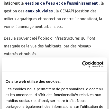
intègrent la
gestion de l’eau et de l’assainissement
, la
gestion des
eaux pluviales
, la GEMAPI (gestion des
milieux aquatiques et protection contre l’inondation), la
voirie, l’aménagement urbain, etc.
L’eau a souvent été l’objet d’infrastructures qui l’ont
masquée de la vue des habitants, par des réseaux
enterrés et oubliés.
La perception des sécheresses et des
crues
par exemple,
est en fait une «fausse» nouveauté, du fait des extrêmes
apportés par le
changement climatique
. Les réseaux,
Ce site web utilise des cookies.
devenus vieillissant, montrent leurs faiblesses.
Les cookies nous permettent de personnaliser le contenu
et les annonces, d'offrir des fonctionnalités relatives aux
Les
dénaturations des cours d’eau
et la canalisation
médias sociaux et d'analyser notre trafic. Nous
Se connecter
Fermer
partageons également des informations sur l'utilisation de
des ruissellements aboutissent à des inondations non