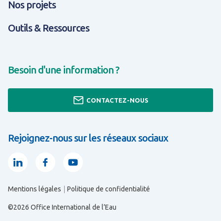
Nos projets
Outils & Ressources
Besoin d'une information ?
CONTACTEZ-NOUS
Rejoignez-nous sur les réseaux sociaux
Linkedin
Facebook
Youtube
Mentions légales
Politique de confidentialité
TOUT SAVOIR SUR EXPERTISES & SOLUTIONS
TOUT SAVOIR SUR OUTILS & RESSOURCES
TOUT SAVOIR SUR QUI SOMMES-NOUS ?
©2026 Office International de l’Eau