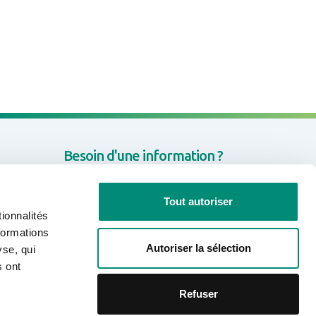
Besoin d'une information ?
nondation
CONTACTEZ-NOUS
Tout autoriser
ionnalités
formations
Autoriser la sélection
yse, qui
Rejoignez-nous sur les réseaux
s ont
sociaux
Refuser
Linkedin
Facebook
Youtube