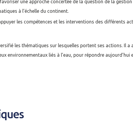
 favoriser une approche concertée de la question de la gestio
atiques à l’échelle du continent.
appuyer les compétences et les interventions des différents act
versifié les thématiques sur lesquelles portent ses actions. Il 
jeux environnementaux liés à l’eau, pour répondre aujourd’hui 
cter
iques
compte
Je n'ai pas de co