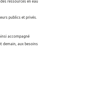
n des ressources en eau
eurs publics et privés.
a ainsi accompagné
et demain, aux besoins
Fermer la modale
mpte