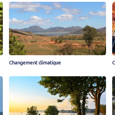
CRÉER UN COMPT
Afficher / cacher le mot de passe
Mot de passe oublié ?
N
Changement climatique
C