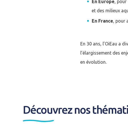
En Europe
, pour
et des milieux aqu
En France
, pour 
En 30 ans, l’OiEau a di
l’élargissement des en
en évolution.
Se conne
Découvrez nos thémat
J'ai déjà un 
Adresse email
*