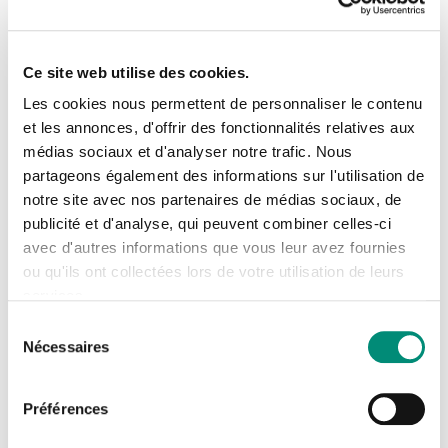
Par leur fréquence, par la diversité des
Ce site web utilise des cookies.
profils et des géographies des participants
Les cookies nous permettent de personnaliser le contenu
qu’ils rassemblent, et par l’interprétariat
et les annonces, d'offrir des fonctionnalités relatives aux
médias sociaux et d'analyser notre trafic. Nous
Se connecter
simultané en français, anglais et espagnol
Fermer
partageons également des informations sur l'utilisation de
qui bat en brèche la barrière de la langue,
notre site avec nos partenaires de médias sociaux, de
J'ai déjà un compte
les évènements en ligne et en présentiel du
publicité et d'analyse, qui peuvent combiner celles-ci
avec d'autres informations que vous leur avez fournies
RIOB constituent une opportunité unique
Adresse email
*
ou qu'ils ont collectées lors de votre utilisation de leurs
pour les spécialistes de la gestion de l’eau
services.
d’échanger leurs expériences afin
Sélection
Nécessaires
du
d’améliorer la Gestion Intégrée des
Mot de passe
*
consentement
ressources en eau (GIRE) à l’échelle des
Préférences
bassins sous différentes facettes telles que la
Afficher