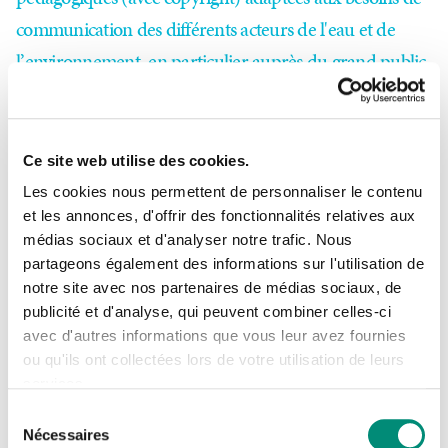
communication des différents acteurs de l'eau et de
l’environnement, en particulier auprès du grand public.
Les formats proposés sont variés : cartes, graphiques,
schémas, photographies, infographies, data
visualisations, etc.
Ce site web utilise des cookies.
Les cookies nous permettent de personnaliser le contenu
et les annonces, d'offrir des fonctionnalités relatives aux
Nos illustrations
médias sociaux et d'analyser notre trafic. Nous
Se connecter
Fermer
partageons également des informations sur l'utilisation de
notre site avec nos partenaires de médias sociaux, de
J'ai déjà un compte
publicité et d'analyse, qui peuvent combiner celles-ci
EN SAVOIR +
avec d'autres informations que vous leur avez fournies
Adresse email
*
ou qu'ils ont collectées lors de votre utilisation de leurs
services.
Sélection
Nécessaires
Visualisation de données
du