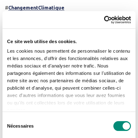
#
ChangementClimatique
#
GestionIntégréedesRessourcesenEau
#
EauxPluviales
Ce site web utilise des cookies.
Les cookies nous permettent de personnaliser le contenu
#
Eau-Agriculture
et les annonces, d'offrir des fonctionnalités relatives aux
médias sociaux et d'analyser notre trafic. Nous
#
SolutionsFondeessurlaNature
Se connecter
Fermer
partageons également des informations sur l'utilisation de
notre site avec nos partenaires de médias sociaux, de
#
BiodiversiteAquatique
J'ai déjà un compte
publicité et d'analyse, qui peuvent combiner celles-ci
avec d'autres informations que vous leur avez fournies
#
Eaupotable-Assainissement
Adresse email
*
ou qu'ils ont collectées lors de votre utilisation de leurs
services.
#
AménagementDurable
Sélection
Nécessaires
#
EconomieCirculaire-Déchets
du
Mot de passe
*
consentement