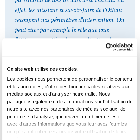
effet, les missions et savoir-faire de l’OiEau
recoupent nos périmètres d’intervention. On
peut citer par exemple le rôle que joue
l’OiEau en matière de normalisation des
données pour le système national
d’information sur l’eau,
Ce site web utilise des cookies.
son activité de formation auprès des acteurs
Les cookies nous permettent de personnaliser le contenu
du secteur de l’eau au sein de nos bassins
et les annonces, d'offrir des fonctionnalités relatives aux
hydrographiques, ou encore son implication
médias sociaux et d'analyser notre trafic. Nous
Se connecter
internationale dans le
Fermer
partageons également des informations sur l'utilisation de
notre site avec nos partenaires de médias sociaux, de
développement de la gestion intégrée des
J'ai déjà un compte
publicité et d'analyse, qui peuvent combiner celles-ci
ressources en eau.
avec d'autres informations que vous leur avez fournies
Adresse email
*
ou qu'ils ont collectées lors de votre utilisation de leurs
Au-delà de son expertise, l’OiEau, par son
services.