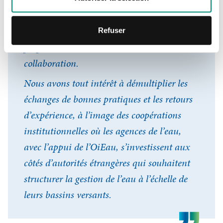
changement climatique, parce qu’elle est
transversale, est également
Refuser
propice à l’innovation dans notre
collaboration.
Nous avons tout intérêt à démultiplier les
échanges de bonnes pratiques et les retours
d’expérience, à l’image des coopérations
institutionnelles où les agences de l’eau,
avec l’appui de l’OiEau, s’investissent aux
côtés d’autorités étrangères qui souhaitent
structurer la gestion de l’eau à l’échelle de
leurs bassins versants.