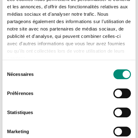
du Lundi 24 août 2026 au Mardi 1 septembre
et les annonces, d'offrir des fonctionnalités relatives aux
2026
médias sociaux et d'analyser notre trafic. Nous
Se connecter
En distanciel
Fermer
partageons également des informations sur l'utilisation de
notre site avec nos partenaires de médias sociaux, de
J'ai déjà un compte
publicité et d'analyse, qui peuvent combiner celles-ci
avec d'autres informations que vous leur avez fournies
Adresse email
*
ou qu'ils ont collectées lors de votre utilisation de leurs
services.
Sélection
Nécessaires
du
Mot de passe
*
VOIR L'ÉVÉNEMENT
consentement
Préférences
Afficher
VOIR TOUS NOS ÉVÉNEMENTS
Rester connecté(e)
Mot de passe oublié ?
Statistiques
CONNEXION
Découvrez nos projets en cours
Marketing