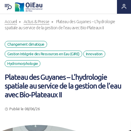
Accueil
Actus & Presse
Plateau des Guyanes – L’hydrologie
RETOUR QUI SOMMES-NOUS ?
RETOUR EXPERTISES & SOLUTIONS
RETOUR OUTILS & RESSOURCES
RETOUR ACTUS & PRESSE
spatiale au service de la gestion de l’eau avec Bio-Plateaux II
Notre ADN
Solutions & Savoir-faire
Lettres d'information
A la Une
Changement climatique
Gestion Intégrée des Ressources en Eau (GIRE)
Innovation
Statuts & Organisation
Appui & Coopération
Produits documentaires
A vos agendas !
Hydromorphologie
Histoire
Formation & Compétences
Supports pédagogiques
Des nouvelles de nos projets
Plateau des Guyanes – L’hydrologie
spatiale au service de la gestion de l’eau
Ils nous font confiance
Données & Systèmes d'Information
Outils techniques
Espace Presse
avec Bio-Plateaux II
Nous sommes à leurs côtés
Animation de réseaux d'acteurs
Catalogue de formations
Publié le 08/06/26
Nous rejoindre