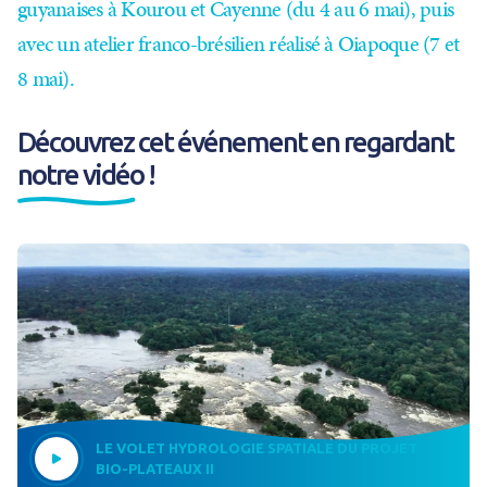
guyanaises à Kourou et Cayenne (du 4 au 6 mai), puis
avec un atelier franco-brésilien réalisé à Oiapoque (7 et
8 mai).
Découvrez cet événement en regardant
notre vidéo !
LE VOLET HYDROLOGIE SPATIALE DU PROJET
BIO-PLATEAUX II