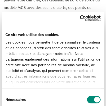
pluviométrie cumulée, des tableaux de bord de sortie du
modèle MGB avec des seuils d'alerte, des points de
monitoring altimétriques et des suivis de turbidité
directement utilisables par les gestionnaires.
Ce site web utilise des cookies.
Des applications concrètes
Les cookies nous permettent de personnaliser le contenu
et les annonces, d'offrir des fonctionnalités relatives aux
médias sociaux et d'analyser notre trafic. Nous
Se connecter
Sur le bassin du Maroni (Coopération
Fermer
partageons également des informations sur l'utilisation de
Franco-Surinamaise)
notre site avec nos partenaires de médias sociaux, de
J'ai déjà un compte
publicité et d'analyse, qui peuvent combiner celles-ci
La restitution officielle organisée à Kourou et Cayenne,
avec d'autres informations que vous leur avez fournies
Adresse email
*
en présence d'une délégation surinamaise de haut niveau
ou qu'ils ont collectées lors de votre utilisation de leurs
services.
a permis de poser les bases d'applications directes pour
Sélection
le bassin du Maroni :
Nécessaires
du
Mot de passe
*