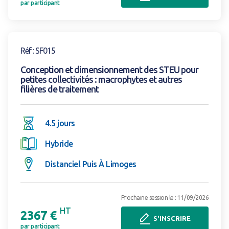
par participant
Voir la formation
Réf : SF015
Conception et dimensionnement des STEU pour
petites collectivités : macrophytes et autres
filières de traitement
4.5 jours
Hybride
Distanciel Puis À Limoges
Prochaine session le : 11/09/2026
HT
2367 €
S'INSCRIRE
par participant