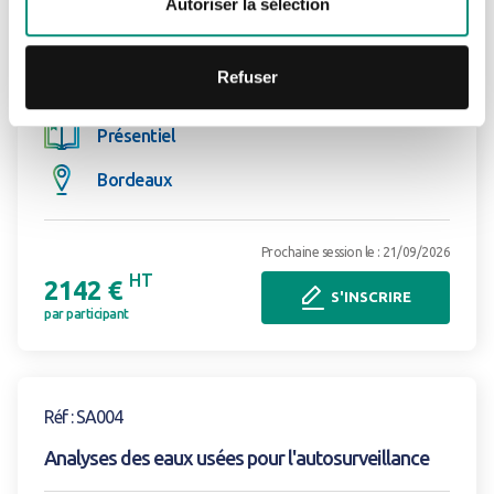
Autoriser la sélection
Génie civil des stations de traitement
SUIVANT
Refuser
4.5 jours
Présentiel
Bordeaux
Prochaine session le : 21/09/2026
HT
2142 €
S'INSCRIRE
par participant
Voir la formation
Réf : SA004
Analyses des eaux usées pour l'autosurveillance