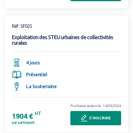
Voir la formation
Réf : SF025
Exploitation des STEU urbaines de collectivités
rurales
4 jours
Présentiel
La Souterraine
Prochaine session le : 14/09/2026
HT
1904 €
S'INSCRIRE
par participant