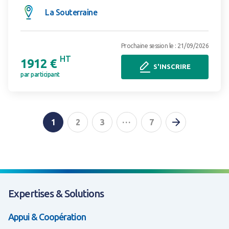
La Souterraine
Prochaine session le : 21/09/2026
HT
1912 €
S'INSCRIRE
par participant
Page suiva
...
1
2
3
7
Expertises & Solutions
Appui & Coopération