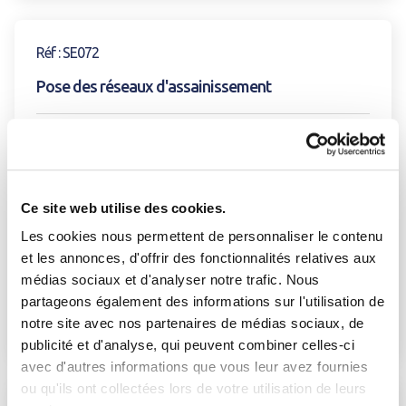
Voir la formation
Réf : SE072
Pose des réseaux d'assainissement
4 jours
1/2
Présentiel
Fermer
Télécharger votre catalogue personnalisé
Ce site web utilise des cookies.
La Souterraine
Sélectionnez la (les) thématique(s) désirée(s) :
Les cookies nous permettent de personnaliser le contenu
et les annonces, d'offrir des fonctionnalités relatives aux
Découverte
médias sociaux et d'analyser notre trafic. Nous
Prochaine session le : 14/09/2026
Se connecter
HT
Fermer
partageons également des informations sur l'utilisation de
Gestion de services d’eau et d’assainissement
2128 €
S'INSCRIRE
notre site avec nos partenaires de médias sociaux, de
par participant
Prélèvement de la ressource
J'ai déjà un compte
publicité et d'analyse, qui peuvent combiner celles-ci
avec d'autres informations que vous leur avez fournies
Eau potable
Adresse email
*
ou qu'ils ont collectées lors de votre utilisation de leurs
Voir la formation
Réseaux intérieurs et eau de pluie