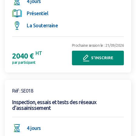
4 jours
Présentiel
La Souterraine
Prochaine session le : 21/09/2026
HT
2040 €
S'INSCRIRE
par participant
Voir la formation
Réf : SE018
Inspection, essais et tests des réseaux
d'assainissement
4 jours