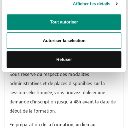
Afficher les détails
Modalités et délais d'accès - Contacts
CRÉER UN COMPTE
Tout autoriser
Pour vous inscrire à la formation, cliquer sur le lien
"S'inscrire", puis suivre la procédure de pré-
Autoriser la sélection
inscription proposée sur le site Internet ou
télécharger et renvoyer un bulletin complété par mail
Refuser
à
inscription@oieau.fr
Sous réserve du respect des modalités
administratives et de places disponibles sur la
session sélectionnée, vous pouvez réaliser une
demande d'inscription jusqu'à 48h avant la date de
début de la formation.
En préparation de la formation, un lien au