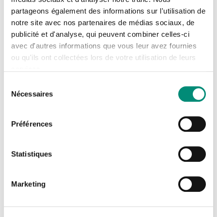
Se connecter
Fermer
partageons également des informations sur l'utilisation de
notre site avec nos partenaires de médias sociaux, de
J'ai déjà un compte
publicité et d'analyse, qui peuvent combiner celles-ci
avec d'autres informations que vous leur avez fournies
Comment venir ?
Adresse email
*
ou qu'ils ont collectées lors de votre utilisation de leurs
services.
Arrivée à la gare SNCF
Sélection
La Souterraine
Nécessaires
du
Mot de passe
*
consentement
En voiture, N145 - Sortie n°54
Direction La Souterraine
Préférences
Afficher
Rester connecté(e)
Mot de passe oublié ?
Statistiques
TOUT SAVOIR SUR LE SITE DE LA SOUTERRAINE
CONNEXION
Marketing
INFORMATIONS COMPLÉMENTAIRES
Je n'ai pas de compte