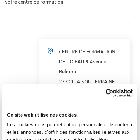
votre centre de formation.
CENTRE DE FORMATION
DE L'OiEAU 9 Avenue
Belmont
23300 LA SOUTERRAINE
ITINÉRAIRE
Ce site web utilise des cookies.
Tél : 05 55 63 17 74
Les cookies nous permettent de personnaliser le contenu
et les annonces, d'offrir des fonctionnalités relatives aux
Fax : 05 55 63 34 92
médias sociaux et d'analyser notre trafic. Nous