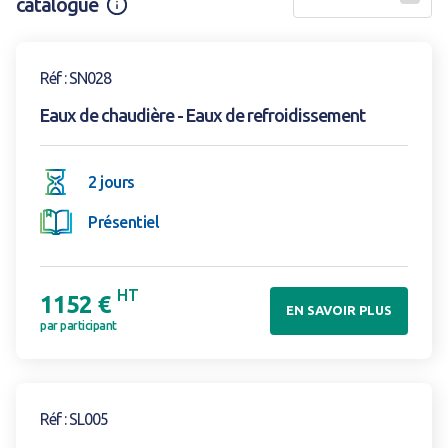
catalogue
Information
Voir la formation
Réf : SN028
Eaux de chaudière - Eaux de refroidissement
2 jours
Présentiel
HT
1152 €
EN SAVOIR PLUS
par participant
Voir la formation
Réf : SL005