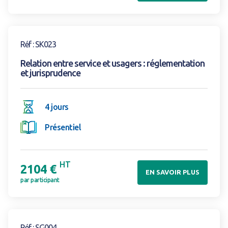
Voir la formation
Réf : SK023
Relation entre service et usagers : réglementation
et jurisprudence
4 jours
Présentiel
HT
2104 €
EN SAVOIR PLUS
par participant
Voir la formation
Réf : SG004