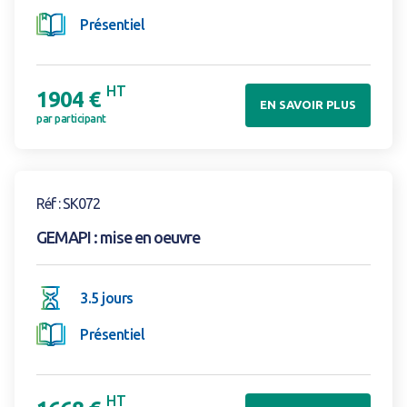
Présentiel
HT
1904 €
EN SAVOIR PLUS
par participant
Voir la formation
Réf : SK072
GEMAPI : mise en oeuvre
3.5 jours
Présentiel
HT