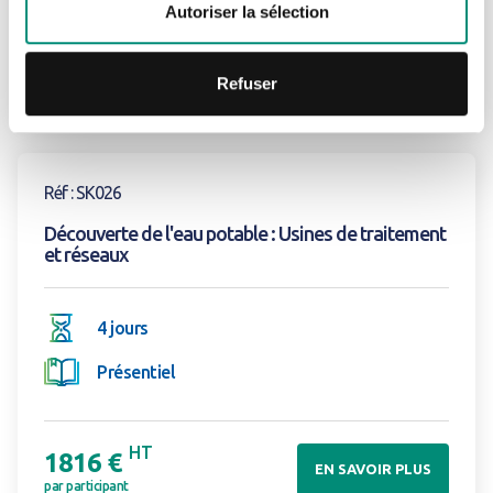
Autoriser la sélection
HT
SUIVANT
1818 €
EN SAVOIR PLUS
Refuser
par participant
Voir la formation
Réf : SK026
Découverte de l'eau potable : Usines de traitement
et réseaux
4 jours
Présentiel
HT
1816 €
EN SAVOIR PLUS
par participant