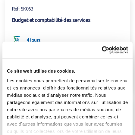
Voir la formation
Réf : SK063
Budget et comptabilité des services
4 jours
Présentiel
1/2
Fermer
Télécharger votre catalogue personnalisé
Ce site web utilise des cookies.
HT
2104 €
Sélectionnez la (les) thématique(s) désirée(s) :
EN SAVOIR PLUS
Les cookies nous permettent de personnaliser le contenu
par participant
et les annonces, d'offrir des fonctionnalités relatives aux
Découverte
médias sociaux et d'analyser notre trafic. Nous
Se connecter
Fermer
partageons également des informations sur l'utilisation de
Gestion de services d’eau et d’assainissement
Voir la formation
notre site avec nos partenaires de médias sociaux, de
Réf : SK061
Prélèvement de la ressource
J'ai déjà un compte
publicité et d'analyse, qui peuvent combiner celles-ci
Transfert des compétences "Eau" et
avec d'autres informations que vous leur avez fournies
Eau potable
"Assainissement" à une intercommunalité
Adresse email
*
ou qu'ils ont collectées lors de votre utilisation de leurs