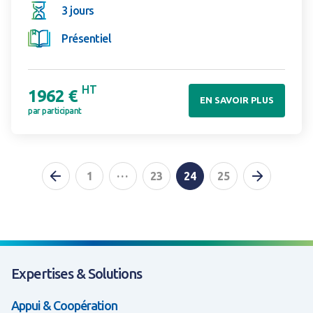
3 jours
Présentiel
HT
1962 €
EN SAVOIR PLUS
par participant
Page précédente
Page su
...
1
23
24
25
Expertises & Solutions
Appui & Coopération