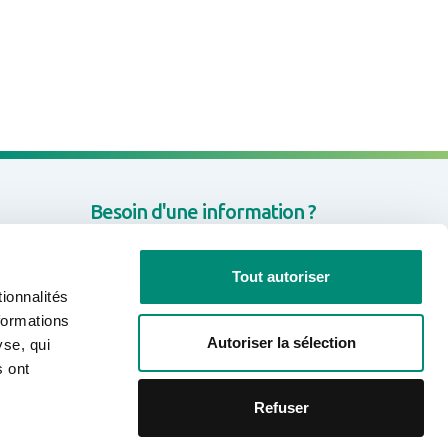
Besoin d'une information ?
CONTACTEZ-NOUS
Tout autoriser
ionnalités
formations
Autoriser la sélection
yse, qui
Rejoignez-nous sur les réseaux
s ont
sociaux
Refuser
Linkedin
Facebook
Youtube