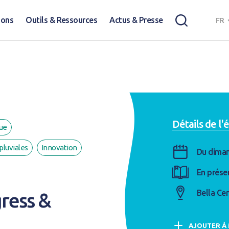
ions
Outils & Ressources
Actus & Presse
FR
Détails de l
ue
pluviales
Innovation
Du diman
En prése
Bella Ce
ress &
AJOUTER À