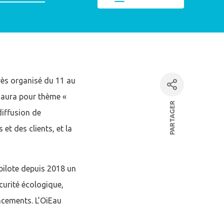
rès organisé du 11 au
l aura pour thème «
PARTAGER
diffusion de
facebook
t des clients, et la
Linkedin
 pilote depuis 2018 un
par mail
écurité écologique,
ncements. L’OiEau