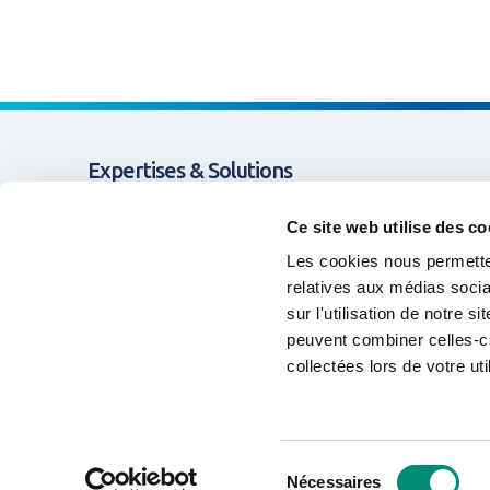
Expertises & Solutions
Appui & Coopération
Ce site web utilise des co
Les cookies nous permetten
Données & Systèmes d'Information
relatives aux médias socia
sur l'utilisation de notre 
Formation & Compétences
peuvent combiner celles-ci
Animation de réseaux d'acteurs
collectées lors de votre uti
Sélection
©2026 Office International de l’Eau
Nécessaires