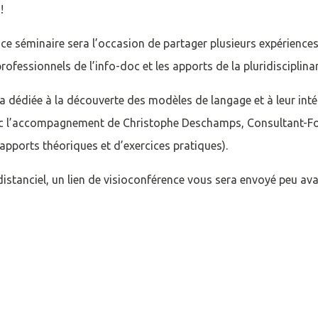
!
ce séminaire sera l’occasion de partager plusieurs expériences i
fessionnels de l’info-doc et les apports de la pluridisciplinar
Afficher / cacher le mot de passe
a dédiée à la découverte des modèles de langage et à leur int
Mot de passe oublié ?
avec l’accompagnement de Christophe Deschamps, Consultant-
N
apports théoriques et d’exercices pratiques).
istanciel, un lien de visioconférence vous sera envoyé peu ava