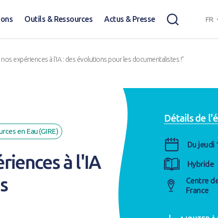
ions
Outils & Ressources
Actus & Presse
FR
nos expériences à l'IA : des évolutions pour les documentalistes !"
Détails de l
rces en Eau (GIRE)
Du jeudi
iences à l'IA
Hybride
s
Centre de
France