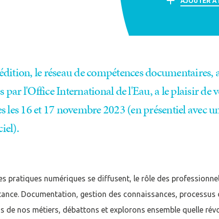
AJOUTER À
édition, le réseau de compétences documentaires,
ar l'Office International de l'Eau, a le plaisir de 
s les 16 et 17 novembre 2023 (en présentiel avec 
iel).
cter
compte
Je n'ai pas de co
es pratiques numériques se diffusent, le rôle des professionne
ance. Documentation, gestion des connaissances, processus d
s de nos métiers, débattons et explorons ensemble quelle révol
CRÉER UN COMPT