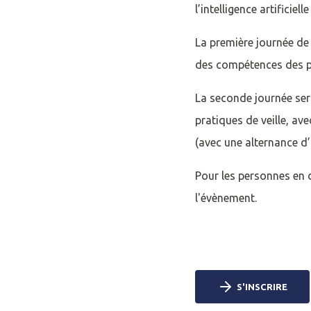
l’intelligence artificielle 
Mot de passe
*
La première journée de 
des compétences des pro
La seconde journée ser
Rester connecté(e)
pratiques de veille, 
CONNEXIO
(avec une alternance d’
Pour les personnes en d
l'évènement.
S'INSCRIRE