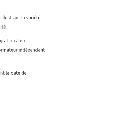
llustrant la variété
ité.
égration à nos
Formateur indépendant
nt la date de