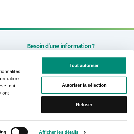
Besoin d'une information ?
CONTACTEZ-NOUS
Tout autoriser
ionnalités
formations
Autoriser la sélection
yse, qui
Rejoignez-nous sur les réseaux
s ont
sociaux
Refuser
Linkedin
Facebook
Youtube
Mentions légales
Politique de confidentialité
ing
Afficher les détails