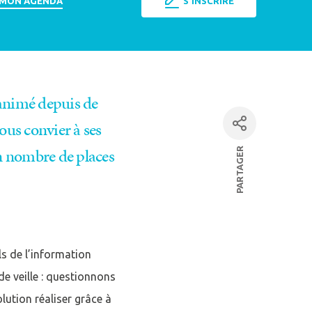
 MON AGENDA
S'INSCRIRE
 animé depuis de
vous convier à ses
un nombre de places
PARTAGER
facebook
Fermer la modale
Linkedin
mpte
par mail
ls de l’information
e veille : questionnons
ution réaliser grâce à
E