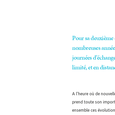
Pour sa deuxième 
nombreuses années p
journées d’échange
limité, et en distanc
Se conne
J'ai déjà un 
A l’heure où de nouvell
Adresse email
*
prend toute son import
ensemble ces évolution