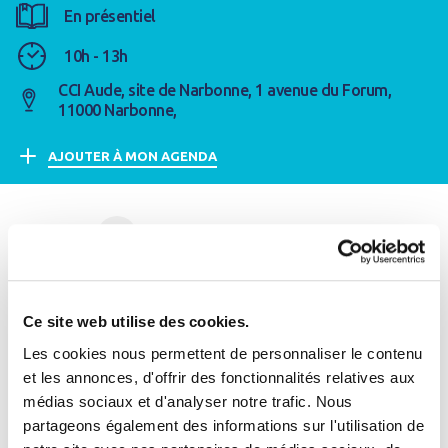
En présentiel
10h - 13h
CCI Aude, site de Narbonne, 1 avenue du Forum,
11000 Narbonne,
AJOUTER À MON AGENDA
PARTAGER
facebook
Linkedin
par mail
L'Assemblée Générale de la CCI Occitanie se tiendra à
Ce site web utilise des cookies.
Narbonne le jeudi 20 avril prochain à partir de 10
Les cookies nous permettent de personnaliser le contenu
heures. A cette occasion, Marc-Yvan Laroye, Directeur
et les annonces, d'offrir des fonctionnalités relatives aux
Commercial Marketing Communication de l'Office
médias sociaux et d'analyser notre trafic. Nous
Se connecter
International de l'Eau interviendra sur la thématique de
Fermer
partageons également des informations sur l'utilisation de