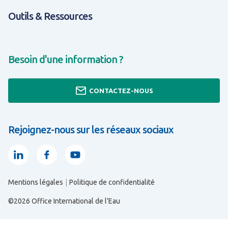
Outils & Ressources
Besoin d'une information ?
CONTACTEZ-NOUS
Rejoignez-nous sur les réseaux sociaux
Linkedin
Facebook
Youtube
Mentions légales
Politique de confidentialité
TOUT SAVOIR SUR EXPERTISES & SOLUTIONS
TOUT SAVOIR SUR OUTILS & RESSOURCES
TOUT SAVOIR SUR QUI SOMMES-NOUS ?
©2026 Office International de l’Eau
s