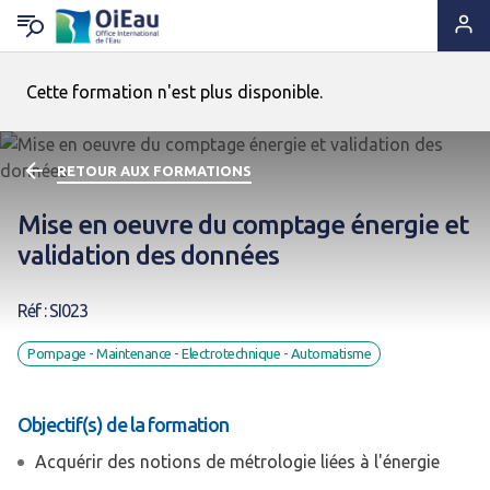
Cette formation n'est plus disponible.
RETOUR QUI SOMMES-NOUS ?
RETOUR EXPERTISES & SOLUTIONS
RETOUR OUTILS & RESSOURCES
RETOUR ACTUS & PRESSE
Notre ADN
Solutions & Savoir-faire
Lettres d'information
A la Une
RETOUR AUX FORMATIONS
Statuts & Organisation
Appui & Coopération
Produits documentaires
A vos agendas !
Mise en oeuvre du comptage énergie et
validation des données
Histoire
Formation & Compétences
Supports pédagogiques
Des nouvelles de nos projets
Réf : SI023
Ils nous font confiance
Données & Systèmes d'Information
Outils techniques
Espace Presse
Pompage - Maintenance - Electrotechnique - Automatisme
Nous sommes à leurs côtés
Animation de réseaux d'acteurs
Catalogue de formations
Objectif(s) de la formation
Nous rejoindre
Acquérir des notions de métrologie liées à l'énergie