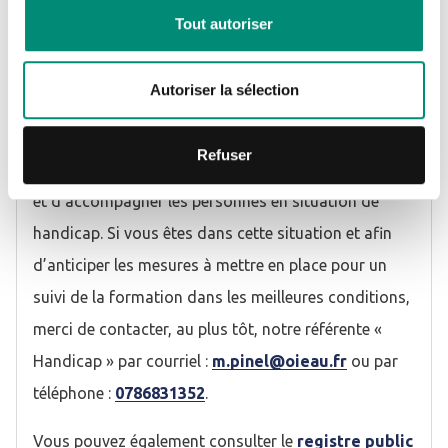
Conditions d'accueil et d'accès des publics en
Tout autoriser
situation de handicap
En qualité d’établissement recevant du public, nous
Autoriser la sélection
respectons les dispositions en matière
d’accessibilité sur nos installations. Une référente «
Refuser
Handicap » a été nommée afin d’orienter, d’informer
et d’accompagner les personnes en situation de
handicap. Si vous êtes dans cette situation et afin
d’anticiper les mesures à mettre en place pour un
suivi de la formation dans les meilleures conditions,
merci de contacter, au plus tôt, notre référente «
Handicap » par courriel :
m.pinel@oieau.fr
ou par
téléphone :
0786831352
.
Vous pouvez également consulter le
registre public