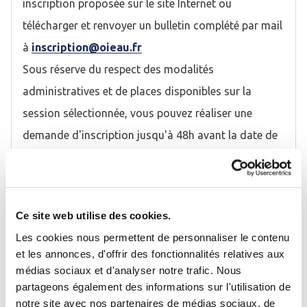
inscription proposée sur le site Internet ou
télécharger et renvoyer un bulletin complété par mail
à
inscription@oieau.fr
Sous réserve du respect des modalités
administratives et de places disponibles sur la
session sélectionnée, vous pouvez réaliser une
demande d'inscription jusqu'à 48h avant la date de
début de la formation.
En préparation de la formation, un lien au
questionnaire préparatoire est adressé à chaque
Ce site web utilise des cookies.
participant par mail.
Les cookies nous permettent de personnaliser le contenu
et les annonces, d'offrir des fonctionnalités relatives aux
Les formations inter-entreprises sont confirmées en
médias sociaux et d'analyser notre trafic. Nous
Se connecter
moyenne 4 à 5 semaines avant leur date d'ouverture,
Fermer
partageons également des informations sur l'utilisation de
par l'envoi d'une convocation, sous réserve d'un
notre site avec nos partenaires de médias sociaux, de