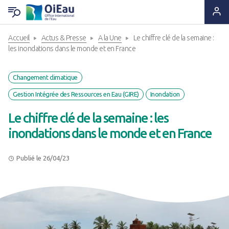
Accueil
Actus & Presse
A la Une
Le chiffre clé de la semaine :
RETOUR QUI SOMMES-NOUS ?
RETOUR EXPERTISES & SOLUTIONS
RETOUR OUTILS & RESSOURCES
RETOUR ACTUS & PRESSE
les inondations dans le monde et en France
Notre ADN
Solutions & Savoir-faire
Lettres d'information
A la Une
Changement climatique
Gestion Intégrée des Ressources en Eau (GIRE)
Inondation
Statuts & Organisation
Appui & Coopération
Produits documentaires
A vos agendas !
Le chiffre clé de la semaine : les
Histoire
Formation & Compétences
Supports pédagogiques
Des nouvelles de nos projets
inondations dans le monde et en France
Ils nous font confiance
Données & Systèmes d'Information
Outils techniques
Espace Presse
Publié le 26/04/23
Nous sommes à leurs côtés
Animation de réseaux d'acteurs
Catalogue de formations
Nous rejoindre