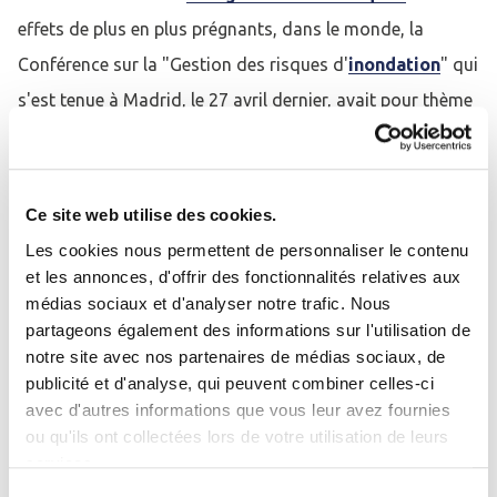
effets de plus en plus prégnants, dans le monde, la
Conférence sur la "Gestion des risques d'
inondation
" qui
s'est tenue à Madrid, le 27 avril dernier, avait pour thème
central, "les approches numériques pour la surveillance et
les prévisions hydrologiques dans les organismes de
bassin".
Ce site web utilise des cookies.
Les cookies nous permettent de personnaliser le contenu
M. Eric Tardieu, Directeur général de l'OiEau et Secrétaire
et les annonces, d'offrir des fonctionnalités relatives aux
Général du
Réseau International des Organismes de
médias sociaux et d'analyser notre trafic. Nous
Se connecter
Fermer
partageons également des informations sur l'utilisation de
Bassin
(RIOB), créé par notre association, en 1993, a pu y
notre site avec nos partenaires de médias sociaux, de
partager
notre expertise
et nos analyses, lors d'une
J'ai déjà un compte
publicité et d'analyse, qui peuvent combiner celles-ci
intervention.
avec d'autres informations que vous leur avez fournies
Adresse email
*
ou qu'ils ont collectées lors de votre utilisation de leurs
En effet, à travers de nombreux outils et projets, l'OiEau,
services.
association reconnue d'utilité publique
, a à cœur de
Sélection