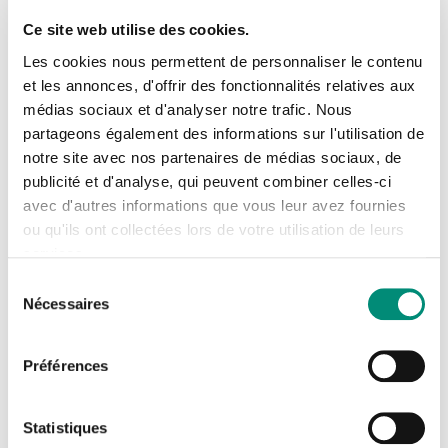
Après le succès des précédentes éditions en 2018 et
Ce site web utilise des cookies.
2021, ce symposium 2024 sera à nouveau mené en
Les cookies nous permettent de personnaliser le contenu
partenariat avec l'
Université d'Helsinki
, et le
Groupe de
et les annonces, d'offrir des fonctionnalités relatives aux
médias sociaux et d'analyser notre trafic. Nous
travail sur la restauration des lacs SIL
Se connecter
, avec une
Fermer
partageons également des informations sur l'utilisation de
volonté d'impliquer un public plus large, notamment des
notre site avec nos partenaires de médias sociaux, de
J'ai déjà un compte
pays du Sud.
publicité et d'analyse, qui peuvent combiner celles-ci
avec d'autres informations que vous leur avez fournies
Adresse email
*
Pour en savoir plus sur la nature des thématiques
ou qu'ils ont collectées lors de votre utilisation de leurs
services.
traitées précédemment, nous vous invitons à consulter
Sélection
les publications éditées à l'issue des deux premiers
Nécessaires
du
Mot de passe
*
rendez-vous :
consentement
Préférences
Numéro spécial de la revue scientifique
Afficher
Hydrobiologia
"The International Journal of
Rester connecté(e)
Mot de passe oublié ?
Statistiques
Aquatic Sciences"
(décembre 2020)