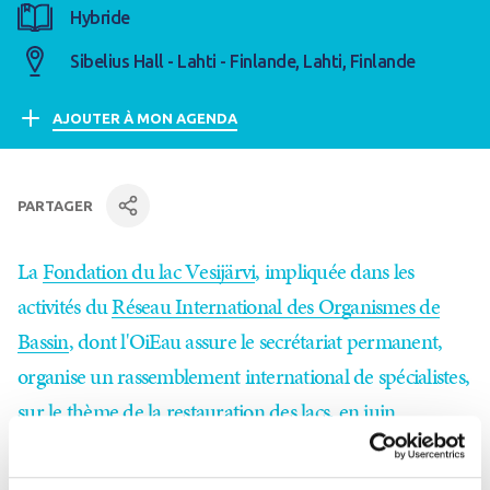
Hybride
Sibelius Hall - Lahti - Finlande, Lahti, Finlande
AJOUTER À MON AGENDA
PARTAGER
facebook
Linkedin
par mail
La
Fondation du lac Vesijärvi
, impliquée dans les
activités du
Réseau International des Organismes de
Bassin
, dont l'OiEau assure le secrétariat permanent,
organise un rassemblement international de spécialistes,
sur le thème de la restauration des lacs, en juin
prochain, en Finlande.