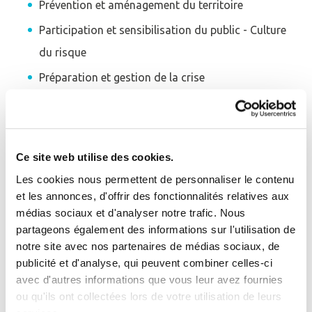
Prévention et aménagement du territoire
Participation et sensibilisation du public - Culture
du risque
Préparation et gestion de la crise
Pour prévenir le risque d'inondation par débordement
par débordement du fleuve Niger, il est nécessaire de
caractériser les événements hydrologiques dans un
Ce site web utilise des cookies.
contexte d'inondations accrues par les changements
Les cookies nous permettent de personnaliser le contenu
et les annonces, d'offrir des fonctionnalités relatives aux
climatiques et de cartographier les risques à l'aide
médias sociaux et d'analyser notre trafic. Nous
Se connecter
d'outils innovants, par exemple les techniques LIDAR.
Fermer
partageons également des informations sur l'utilisation de
notre site avec nos partenaires de médias sociaux, de
J'ai déjà un compte
publicité et d'analyse, qui peuvent combiner celles-ci
EN SAVOIR PLUS
avec d'autres informations que vous leur avez fournies
Adresse email
*
ou qu'ils ont collectées lors de votre utilisation de leurs