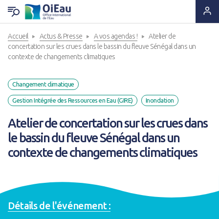
Accueil
Actus & Presse
A vos agendas !
Atelier de
RETOUR QUI SOMMES-NOUS ?
RETOUR EXPERTISES & SOLUTIONS
RETOUR OUTILS & RESSOURCES
RETOUR ACTUS & PRESSE
concertation sur les crues dans le bassin du fleuve Sénégal dans un
contexte de changements climatiques
Notre ADN
Solutions & Savoir-faire
Lettres d'information
A la Une
Changement climatique
Statuts & Organisation
Appui & Coopération
Produits documentaires
A vos agendas !
Gestion Intégrée des Ressources en Eau (GIRE)
Inondation
Atelier de concertation sur les crues dans
Histoire
Formation & Compétences
Supports pédagogiques
Des nouvelles de nos projets
le bassin du fleuve Sénégal dans un
contexte de changements climatiques
Ils nous font confiance
Données & Systèmes d'Information
Outils techniques
Espace Presse
Nous sommes à leurs côtés
Animation de réseaux d'acteurs
Catalogue de formations
Détails de l'événement :
Nous rejoindre