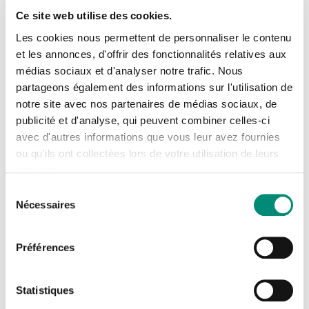
Ce site web utilise des cookies.
Des solutions concrètes au service des
Les cookies nous permettent de personnaliser le contenu
territoires et de l’innovation
et les annonces, d'offrir des fonctionnalités relatives aux
médias sociaux et d'analyser notre trafic. Nous
Se connecter
L’OiEau développe et anime de nombreux systèmes
Fermer
partageons également des informations sur l'utilisation de
d’information et projets numériques innovants, au
notre site avec nos partenaires de médias sociaux, de
J'ai déjà un compte
service des politiques publiques de l’eau et de
publicité et d'analyse, qui peuvent combiner celles-ci
avec d'autres informations que vous leur avez fournies
l’environnement.
Adresse email
*
ou qu'ils ont collectées lors de votre utilisation de leurs
services.
Le
SANDRE
(Service d’Administration Nationale des
Sélection
Données et Référentiels sur l’Eau), animé par l’OiEau,
Nécessaires
du
Mot de passe
*
constitue une référence nationale pour l’organisation et
consentement
l’harmonisation des données sur l’eau en France. Il
Préférences
contribue à améliorer la qualité, la cohérence et
Afficher
Rester connecté(e)
Mot de passe oublié ?
l’accessibilité des données utilisées par l’ensemble des
Statistiques
acteurs du secteur.