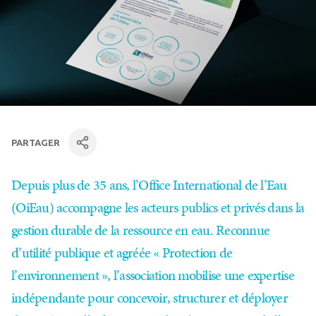
PARTAGER
facebook
Linkedin
par mail
Depuis plus de 35 ans, l’Office International de l’Eau
(OiEau) accompagne les acteurs publics et privés dans la
gestion durable de la ressource en eau. Reconnue
d’utilité publique et agréée « Protection de
l’environnement », l’association mobilise une expertise
indépendante pour concevoir, structurer et déployer