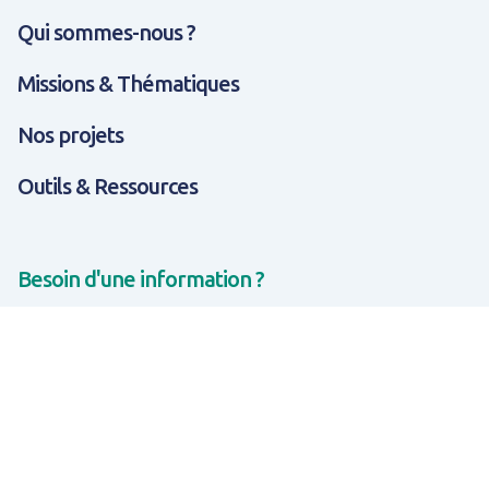
Qui sommes-nous ?
Missions & Thématiques
Nos projets
Outils & Ressources
TOUT SAVOIR SUR EXPERTISES & SOLUTIONS
TOUT SAVOIR SUR OUTILS & RESSOURCES
TOUT SAVOIR SUR QUI SOMMES-NOUS ?
Besoin d'une information ?
CONTACTEZ-NOUS
Rejoignez-nous sur les réseaux sociaux