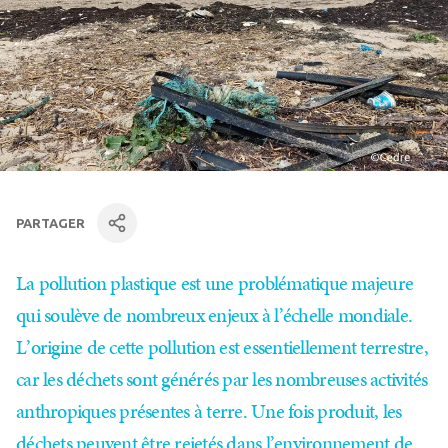
PARTAGER
facebook
Linkedin
par mail
La pollution plastique est une problématique majeure
qui soulève de nombreux enjeux à l’échelle mondiale.
L’origine de cette pollution est essentiellement terrestre,
car les déchets sont générés par les nombreuses activités
anthropiques présentes à terre. Une fois produit, les
déchets peuvent être rejetés dans l’environnement de