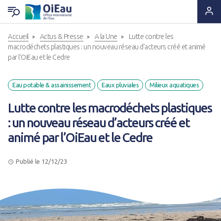
Accueil
Actus & Presse
A la Une
Lutte contre les
RETOUR QUI SOMMES-NOUS ?
RETOUR EXPERTISES & SOLUTIONS
RETOUR OUTILS & RESSOURCES
RETOUR ACTUS & PRESSE
macrodéchets plastiques : un nouveau réseau d’acteurs créé et animé
par l’OiEau et le Cedre
Notre ADN
Solutions & Savoir-faire
Lettres d'information
A la Une
Eau potable & assainissement
Eaux pluviales
Milieux aquatiques
Statuts & Organisation
Appui & Coopération
Produits documentaires
A vos agendas !
Lutte contre les macrodéchets plastiques
: un nouveau réseau d’acteurs créé et
Histoire
Formation & Compétences
Supports pédagogiques
Des nouvelles de nos projets
animé par l’OiEau et le Cedre
Ils nous font confiance
Données & Systèmes d'Information
Outils techniques
Espace Presse
Publié le 12/12/23
Nous sommes à leurs côtés
Animation de réseaux d'acteurs
Catalogue de formations
Nous rejoindre