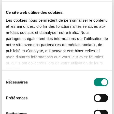
Zéro déchet plastique en mer »
(2020-2025).
Ce site web utilise des cookies.
Au niveau local, l’intérêt des
collectivités
et des
Les cookies nous permettent de personnaliser le contenu
exploitants de réseaux
pour le sujet se heurte encore
et les annonces, d'offrir des fonctionnalités relatives aux
souvent à des contraintes d’exploitation, des
médias sociaux et d'analyser notre trafic. Nous
Se connecter
questionnements sur la stratégie, les méthodologies à
Fermer
partageons également des informations sur l'utilisation de
notre site avec nos partenaires de médias sociaux, de
appliquer, les rôles de chacun et le retour sur
J'ai déjà un compte
publicité et d'analyse, qui peuvent combiner celles-ci
investissement.
avec d'autres informations que vous leur avez fournies
Adresse email
*
ou qu'ils ont collectées lors de votre utilisation de leurs
Dans ce contexte, l’
Office International de l’Eau
services.
(OiEau)
et le
Cedre
s’associent et lancent un
réseau
Sélection
Nécessaires
du
d’appui et d’accompagnement vers l’action à
Mot de passe
*
consentement
destination des collectivités locales
afin de favoriser
Préférences
l’innovation, les échanges sur les retours d’expériences et
Afficher
les bonnes pratiques.
Rester connecté(e)
Mot de passe oublié ?
Statistiques