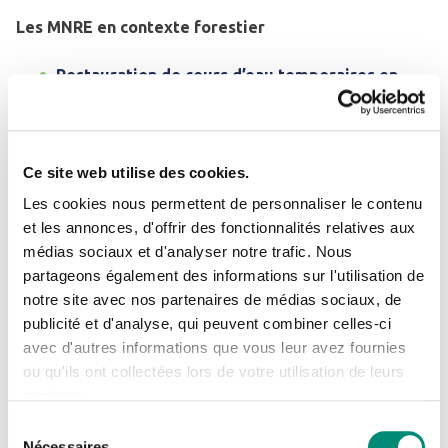
Les MNRE en contexte forestier
Restauration de cours d’eau temporaires en
forêt domaniale de Chaux
[
vidéo
]
François Degiorgi et Éric Lucot (Université de
Franche-Comté)
Ce site web utilise des cookies.
Les cookies nous permettent de personnaliser le contenu
Programme Sources en action sur le bassin de la
et les annonces, d'offrir des fonctionnalités relatives aux
Vienne
[
vidéo
]
médias sociaux et d'analyser notre trafic. Nous
Se connecter
Fermer
partageons également des informations sur l'utilisation de
Éric Paillot (Coopérative forestière Bourgogne-
notre site avec nos partenaires de médias sociaux, de
Limousin)
J'ai déjà un compte
publicité et d'analyse, qui peuvent combiner celles-ci
avec d'autres informations que vous leur avez fournies
Évaluation de la contribution de tourbières
Adresse email
*
ou qu'ils ont collectées lors de votre utilisation de leurs
forestières au soutien d’étiage
[
vidéo
]
services.
Sélection
Frédéric Paran (Mines de Saint-Étienne)
Nécessaires