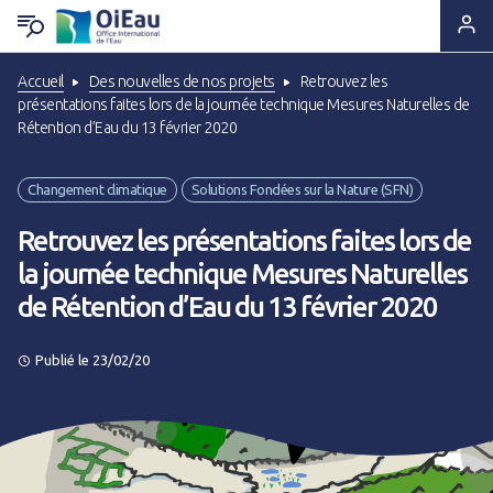
Accueil
Des nouvelles de nos projets
Retrouvez les
RETOUR QUI SOMMES-NOUS ?
RETOUR EXPERTISES & SOLUTIONS
RETOUR OUTILS & RESSOURCES
RETOUR ACTUS & PRESSE
présentations faites lors de la journée technique Mesures Naturelles de
Rétention d’Eau du 13 février 2020
Notre ADN
Solutions & Savoir-faire
Lettres d'information
A la Une
Changement climatique
Solutions Fondées sur la Nature (SFN)
Statuts & Organisation
Appui & Coopération
Produits documentaires
A vos agendas !
Retrouvez les présentations faites lors de
la journée technique Mesures Naturelles
Histoire
Formation & Compétences
Supports pédagogiques
Des nouvelles de nos projets
de Rétention d’Eau du 13 février 2020
Ils nous font confiance
Données & Systèmes d'Information
Outils techniques
Espace Presse
Publié le 23/02/20
Nous sommes à leurs côtés
Animation de réseaux d'acteurs
Catalogue de formations
Nous rejoindre