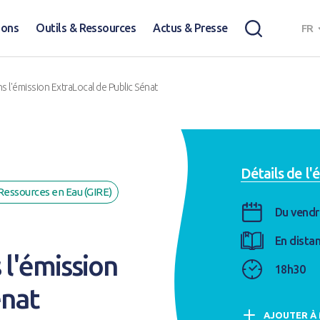
ions
Outils & Ressources
Actus & Presse
FR
s l'émission ExtraLocal de Public Sénat
Détails de l
Ressources en Eau (GIRE)
Du vendr
En distan
 l'émission
18h30
énat
AJOUTER À