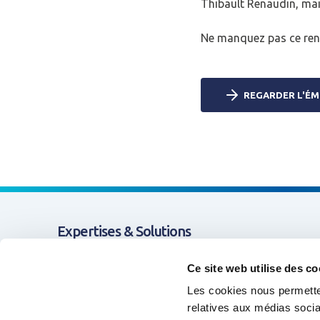
Thibault Renaudin, ma
Ne manquez pas ce rende
CONNEXIO
REGARDER L'ÉM
Expertises & Solutions
Appui & Coopération
Ce site web utilise des co
Les cookies nous permetten
Données & Systèmes d'Information
relatives aux médias socia