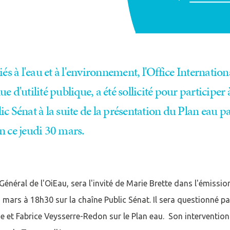
cter
és à l'eau et à l'environnement, l'Office Internation
e d'utilité publique, a été sollicité pour participer 
compte
Je n'ai pas de co
c Sénat à la suite de la présentation du Plan eau pa
ce jeudi 30 mars.
CRÉER UN COMPT
 Général de l'OiEau, sera l'invité de Marie Brette dans l'émissi
 mars à 18h30 sur la chaîne Public Sénat. Il sera questionné par
 et Fabrice Veysserre-Redon sur le Plan eau. Son intervention 
Afficher / cacher le mot de passe
Mot de passe oublié ?