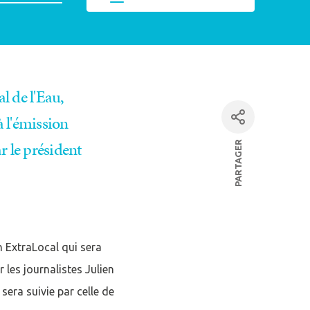
al de l'Eau,
Fermer la modale
à l'émission
mpte
r le président
PARTAGER
facebook
Linkedin
E
par mail
on ExtraLocal qui sera
 les journalistes Julien
sera suivie par celle de