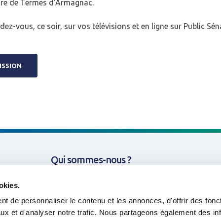
ire de Termes d'Armagnac.
z-vous, ce soir, sur vos télévisions et en ligne sur Public Sén
N
ISSION
Qui sommes-nous ?
Missions & Thématiques
okies.
t de personnaliser le contenu et les annonces, d'offrir des fonct
Nos projets
ux et d'analyser notre trafic. Nous partageons également des in