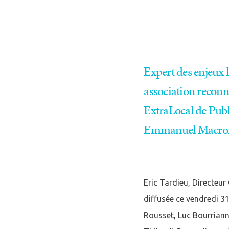
Se conne
Expert des enjeux li
association reconnu
J'ai déjà un 
ExtraLocal de Publi
Emmanuel Macron 
Adresse email
*
Eric Tardieu, Directeur
Mot de passe
*
diffusée ce vendredi 31
Rousset, Luc Bourrianne
Rester connecté(e)