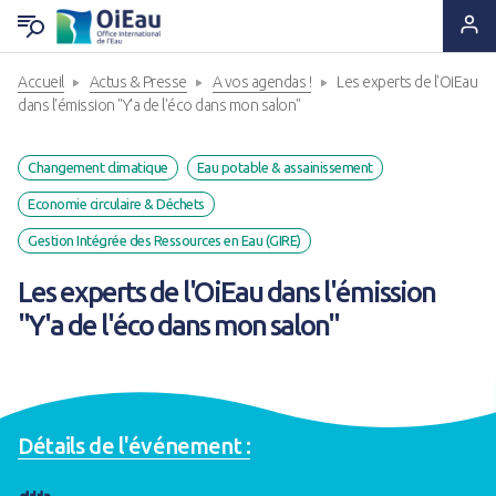
Accueil
Actus & Presse
A vos agendas !
Les experts de l'OiEau
RETOUR QUI SOMMES-NOUS ?
RETOUR EXPERTISES & SOLUTIONS
RETOUR OUTILS & RESSOURCES
RETOUR ACTUS & PRESSE
dans l'émission "Y'a de l'éco dans mon salon"
Notre ADN
Solutions & Savoir-faire
Lettres d'information
A la Une
Changement climatique
Eau potable & assainissement
Economie circulaire & Déchets
Statuts & Organisation
Appui & Coopération
Produits documentaires
A vos agendas !
Gestion Intégrée des Ressources en Eau (GIRE)
Histoire
Formation & Compétences
Supports pédagogiques
Des nouvelles de nos projets
Les experts de l'OiEau dans l'émission
"Y'a de l'éco dans mon salon"
Ils nous font confiance
Données & Systèmes d'Information
Outils techniques
Espace Presse
Nous sommes à leurs côtés
Animation de réseaux d'acteurs
Catalogue de formations
Détails de l'événement :
Nous rejoindre