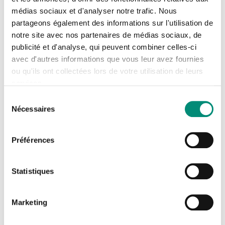
médias sociaux et d'analyser notre trafic. Nous
Se connecter
Cette émission, qui est diffusée en direct sur les réseaux
Fermer
partageons également des informations sur l'utilisation de
notre site avec nos partenaires de médias sociaux, de
sociaux, a pour objectif de mettre en valeur les acteurs
J'ai déjà un compte
publicité et d'analyse, qui peuvent combiner celles-ci
de l’économie territoriale afin de valoriser l’action des
avec d'autres informations que vous leur avez fournies
entreprises qui contribuent à faire vivre l'économie locale.
Adresse email
*
ou qu'ils ont collectées lors de votre utilisation de leurs
services.
L'édition du 5 avril sera consacrée à la présentation de
Sélection
Nécessaires
l'OiEau, qui emploie près de 140 collaborateurs répartis
du
Mot de passe
*
consentement
sur 4 sites :
Préférences
Limoges
Afficher
Rester connecté(e)
Mot de passe oublié ?
La Souterraine
Statistiques
Paris
CONNEXION
Marketing
Sophia Antipolis