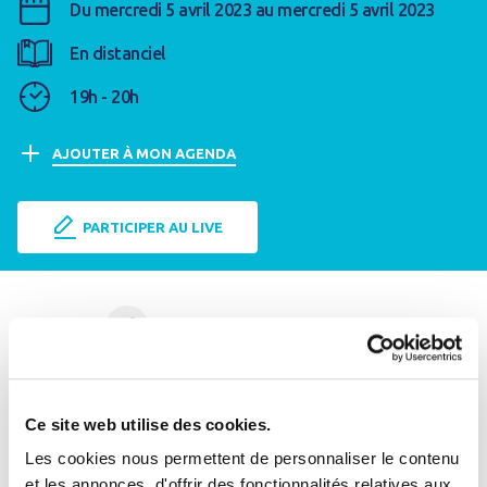
Du mercredi 5 avril 2023 au mercredi 5 avril 2023
En distanciel
19h - 20h
AJOUTER À MON AGENDA
PARTICIPER AU LIVE
PARTAGER
facebook
Linkedin
par mail
Julie Reynaud, Marc-Yvan Laroye et Dimitri Meunier
Ce site web utilise des cookies.
seront les invités ce mercredi 5 avril de Bruno Gadras
Les cookies nous permettent de personnaliser le contenu
dans l'émission "Y'a de l'éco dans mon salon".
et les annonces, d'offrir des fonctionnalités relatives aux