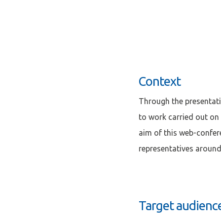
Se conne
Context
J'ai déjà un 
Through the presentatio
Adresse email
*
to work carried out on s
aim of this web-confer
representatives around
Mot de passe
*
Target audienc
Rester connecté(e)