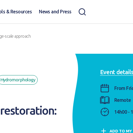
ols & Resources
News and Press
rge-scale approach
Event details
Hydromorphology
From Fri
Remote
restoration:
14h00 - 
ADD TO MY