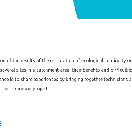
cter
compte
Je n'ai pas de co
n of the results of the restoration of ecological continuity on
everal sites in a catchment area, their benefits and difficultie
ence is to share experiences by bringing together technicians 
CRÉER UN COMPT
 their common project.
Afficher / cacher le mot de passe
e
Mot de passe oublié ?