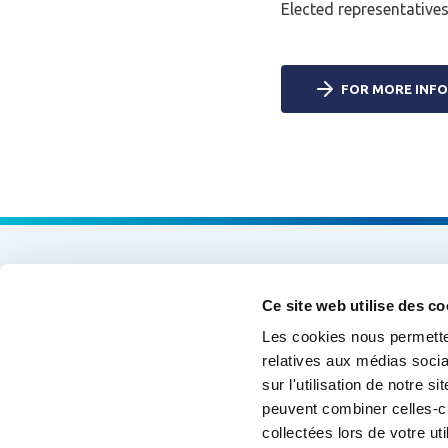
Elected representative
CONNEXIO
FOR MORE INF
Expertises & Solutions
Ce site web utilise des co
Support & Cooperation
Les cookies nous permetten
relatives aux médias socia
Data and Information Systems
sur l'utilisation de notre 
peuvent combiner celles-ci
Training & Skills
collectées lors de votre uti