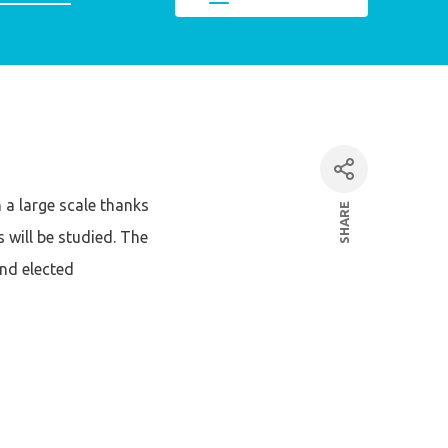
Fermer la modale
mpte
 a large scale thanks
SHARE
facebook
s will be studied. The
and elected
E
Linkedin
par mail