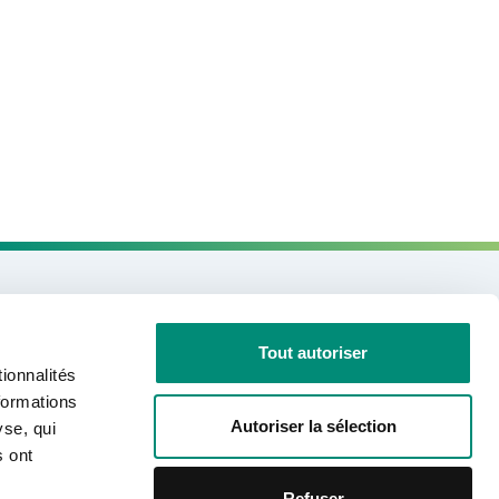
Need information?
Tout autoriser
ionnalités
CONTACT US
formations
Autoriser la sélection
yse, qui
s ont
Join us on social networks
Refuser