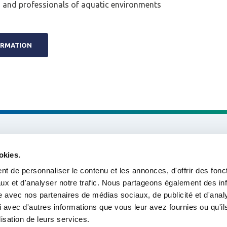
s and professionals of aquatic environments
N
ORMATION
About us
okies.
Missions & Themes
t de personnaliser le contenu et les annonces, d'offrir des fonct
ux et d'analyser notre trafic. Nous partageons également des in
Our projects
site avec nos partenaires de médias sociaux, de publicité et d'anal
 avec d'autres informations que vous leur avez fournies ou qu'il
Tools & Resources
lisation de leurs services.