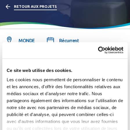
RETOUR AUX PROJETS
MONDE
Récurrent
Partenaire(s) ou Client(s) : Multiples
Ce site web utilise des cookies.
Description du projet
Les cookies nous permettent de personnaliser le contenu
et les annonces, d'offrir des fonctionnalités relatives aux
médias sociaux et d'analyser notre trafic. Nous
Se connecter
Fermer
partageons également des informations sur l'utilisation de
La protection sanitaire, les retours d’eau, l’utilisation
de
notre site avec nos partenaires de médias sociaux, de
l’eau de pluie... constituent des sujets dont
J'ai déjà un compte
publicité et d'analyse, qui peuvent combiner celles-ci
la
préoccupation en matière de santé et de pérennité
des
avec d'autres informations que vous leur avez fournies
Adresse email
*
ou qu'ils ont collectées lors de votre utilisation de leurs