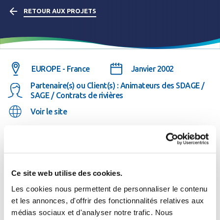
RETOUR AUX PROJETS
EUROPE - France
Janvier 2002
Partenaire(s) ou Client(s) : Animateurs des SDAGE /
SAGE / Contrats de rivières
Voir le site
Description du projet
Ce site web utilise des cookies.
Les cookies nous permettent de personnaliser le contenu
Gest’eau propose des informations sur les Schémas
et les annonces, d'offrir des fonctionnalités relatives aux
Directeurs d’Aménagement et de Gestion des Eaux
médias sociaux et d'analyser notre trafic. Nous
Se connecter