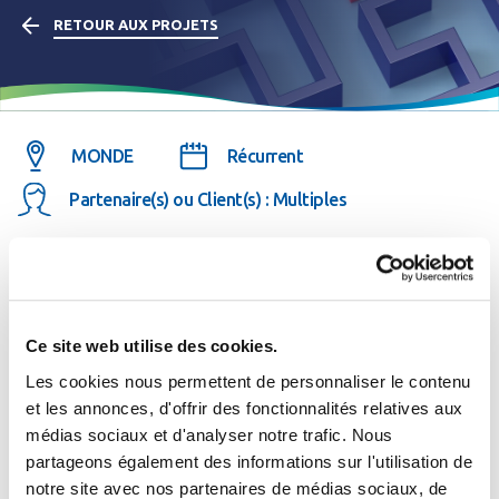
RETOUR AUX PROJETS
MONDE
Récurrent
Partenaire(s) ou Client(s) : Multiples
Description du projet
Ce site web utilise des cookies.
Les cookies nous permettent de personnaliser le contenu
La participation à ces formations donne l’opportunité :
et les annonces, d'offrir des fonctionnalités relatives aux
médias sociaux et d'analyser notre trafic. Nous
Se connecter
d’acquérir les principes de base et le vocabulaire
du
Fermer
partageons également des informations sur l'utilisation de
grand et du petit cycle de l’eau,
notre site avec nos partenaires de médias sociaux, de