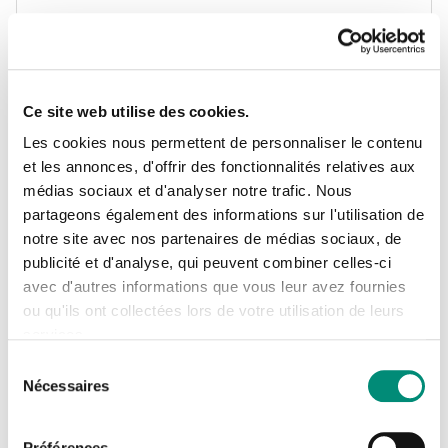
CENTRE DE FORMATION
Ce site web utilise des cookies.
DE L'OiEAU 9 Avenue
Les cookies nous permettent de personnaliser le contenu
Belmont
et les annonces, d'offrir des fonctionnalités relatives aux
médias sociaux et d'analyser notre trafic. Nous
23300 LA SOUTERRAINE
Se connecter
Fermer
partageons également des informations sur l'utilisation de
notre site avec nos partenaires de médias sociaux, de
ITINÉRAIRE
J'ai déjà un compte
publicité et d'analyse, qui peuvent combiner celles-ci
avec d'autres informations que vous leur avez fournies
Adresse email
*
ou qu'ils ont collectées lors de votre utilisation de leurs
Tél : 05 55 63 17 74
services.
Fax : 05 55 63 34 92
Sélection
Nécessaires
du
Mot de passe
*
consentement
Préférences