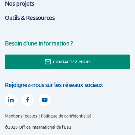
Nos projets
Outils & Ressources
Besoin d'une information ?
CONTACTEZ-NOUS
Rejoignez-nous sur les réseaux sociaux
Linkedin
Facebook
Youtube
Mentions légales
Politique de confidentialité
TOUT SAVOIR SUR EXPERTISES & SOLUTIONS
TOUT SAVOIR SUR OUTILS & RESSOURCES
TOUT SAVOIR SUR QUI SOMMES-NOUS ?
©2026 Office International de l’Eau