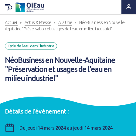
Accueil
Actus & Presse
A la Une
NéoBusiness en Nouvelle-
RETOUR QUI SOMMES-NOUS ?
RETOUR EXPERTISES & SOLUTIONS
RETOUR OUTILS & RESSOURCES
RETOUR ACTUS & PRESSE
Aquitaine "Préservation et usages de l'eau en milieu industriel"
Notre ADN
Solutions & Savoir-faire
Lettres d'information
A la Une
Cycle de l'eau dans l'industrie
NéoBusiness en Nouvelle-Aquitaine
Statuts & Organisation
Appui & Coopération
Produits documentaires
A vos agendas !
"Préservation et usages de l'eau en
milieu industriel"
Histoire
Formation & Compétences
Supports pédagogiques
Des nouvelles de nos projets
Ils nous font confiance
Données & Systèmes d'Information
Outils techniques
Espace Presse
Détails de l'événement :
Nous sommes à leurs côtés
Animation de réseaux d'acteurs
Catalogue de formations
Nous rejoindre
Du jeudi 14 mars 2024 au jeudi 14 mars 2024