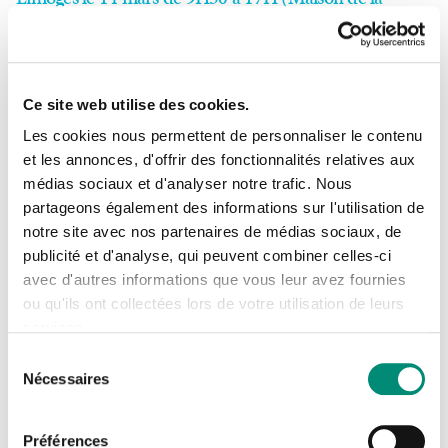
Région NA).
Au programme ? Les usages de l'eau en entreprise, en
Ce site web utilise des cookies.
tenant compte de l'empreinte hydrique élargie du tissu
Les cookies nous permettent de personnaliser le contenu
économique et de la biodiversité.
et les annonces, d'offrir des fonctionnalités relatives aux
médias sociaux et d'analyser notre trafic. Nous
Se connecter
Les objectifs de cette journée sont de sensibiliser,
Fermer
partageons également des informations sur l'utilisation de
notre site avec nos partenaires de médias sociaux, de
d'inspirer, et de soutenir les dirigeants industriels de NA
J'ai déjà un compte
publicité et d'analyse, qui peuvent combiner celles-ci
dans leur gestion hydrique.
avec d'autres informations que vous leur avez fournies
Adresse email
*
ou qu'ils ont collectées lors de votre utilisation de leurs
A cette occasion, J
ulien Louchard
, Directeur
services.
Commercial & Marketing de l'Office International de
Sélection
l'Eau, participera à la table ronde "
L'empreinte Eau des
Nécessaires
du
Mot de passe
*
consentement
industries et filières : un défi collectif pour une
Préférences
gestion hydrique durable !
" de
9h45 à 10h30
, aux côtés