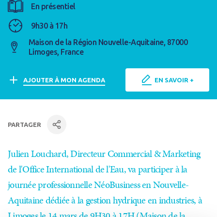
En présentiel
9h30 à 17h
Maison de la Région Nouvelle-Aquitaine, 87000
Limoges, France
AJOUTER À MON AGENDA
EN SAVOIR +
PARTAGER
facebook
Linkedin
par mail
Julien Louchard, Directeur Commercial & Marketing
de l'Office International de l'Eau, va participer à la
journée professionnelle NéoBusiness en Nouvelle-
Aquitaine dédiée à la gestion hydrique en industries, à
Limoges le 14 mars de 9H30 à 17H (Maison de la