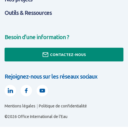
Outils & Ressources
Besoin d'une information ?
CONTACTEZ-NOUS
Rejoignez-nous sur les réseaux sociaux
Linkedin
Facebook
Youtube
Mentions légales
Politique de confidentialité
TOUT SAVOIR SUR EXPERTISES & SOLUTIONS
TOUT SAVOIR SUR OUTILS & RESSOURCES
TOUT SAVOIR SUR QUI SOMMES-NOUS ?
©2026 Office International de l’Eau