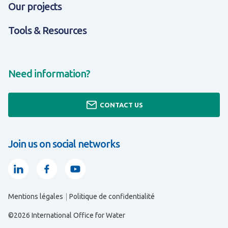
Our projects
Tools & Resources
Need information?
CONTACT US
Join us on social networks
Linkedin
Facebook
Youtube
Mentions légales
Politique de confidentialité
ALL ABOUT EXPERTISES & SOLUTIONS
ALL ABOUT TOOLS & RESOURCES
ALL ABOUT ABOUT US
©2026 International Office for Water