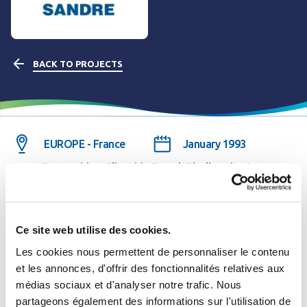
BACK TO PROJECTS
EUROPE - France
January 1993
Partner(s) or Client(s) : French Biodiversity Agency
(OFB)
See the website
Ce site web utilise des cookies.
Les cookies nous permettent de personnaliser le contenu
The project in brief
et les annonces, d'offrir des fonctionnalités relatives aux
médias sociaux et d'analyser notre trafic. Nous
Se connecter
Fermer
partageons également des informations sur l'utilisation de