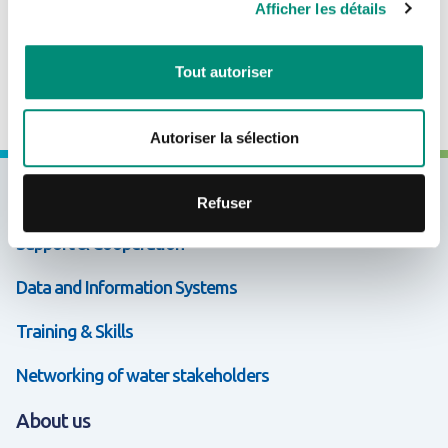
Afficher les détails
Aguide to services with theme-based data sheets.
CRÉER UN COMPTE
FAQ
Tout autoriser
Autoriser la sélection
Expertises & Solutions
Refuser
Support & Cooperation
Data and Information Systems
Training & Skills
Networking of water stakeholders
About us