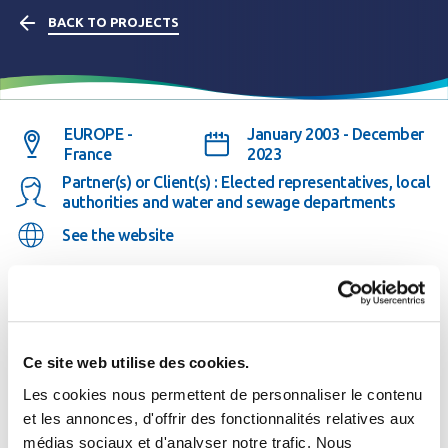
BACK TO PROJECTS
EUROPE -
January 2003 - December
France
2023
Partner(s) or Client(s) : Elected representatives, local
authorities and water and sewage departments
See the website
The project in brief
Ce site web utilise des cookies.
Les cookies nous permettent de personnaliser le contenu
"Eaudanslaville" (Water in the City) is a website for public
et les annonces, d'offrir des fonctionnalités relatives aux
bodies for cooperation between towns and cities (EPCI),
médias sociaux et d'analyser notre trafic. Nous