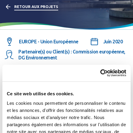
RETOUR AUX PROJETS
EUROPE - Union Européenne
Juin 2020
Partenaire(s) ou Client(s) : Commission européenne,
DG Environnement
Description du projet
Ce site web utilise des cookies.
Les cookies nous permettent de personnaliser le contenu
La définition et la production de documents européens
et les annonces, d'offrir des fonctionnalités relatives aux
explicitant le concept de cadre structuré des
médias sociaux et d'analyser notre trafic. Nous
Se connecter
Fermer
partageons également des informations sur l'utilisation de
informations de rapportage (SIIF) permet aux 28 Etats
notre site avec nos partenaires de médias sociaux, de