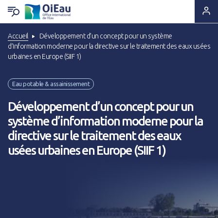
Accueil
Développement d’un concept pour un système
RETOUR QUI SOMMES-NOUS ?
RETOUR EXPERTISES & SOLUTIONS
RETOUR OUTILS & RESSOURCES
RETOUR ACTUS & PRESSE
d’information moderne pour la directive sur le traitement des eaux usées
urbaines en Europe (SIIF 1)
Notre ADN
Solutions & Savoir-faire
Lettres d'information
A la Une
Eau potable & assainissement
Statuts & Organisation
Appui & Coopération
Produits documentaires
A vos agendas !
Développement d’un concept pour un
système d’information moderne pour la
Histoire
Formation & Compétences
Supports pédagogiques
Des nouvelles de nos projets
directive sur le traitement des eaux
usées urbaines en Europe (SIIF 1)
Ils nous font confiance
Données & Systèmes d'Information
Outils techniques
Espace Presse
Nous sommes à leurs côtés
Animation de réseaux d'acteurs
Catalogue de formations
Nous rejoindre