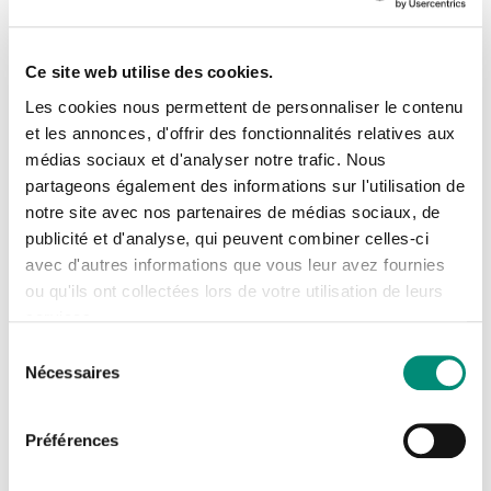
CENTRE DE FORMATION
DE L'OiEAU 9 Avenue
Ce site web utilise des cookies.
Belmont
Les cookies nous permettent de personnaliser le contenu
et les annonces, d'offrir des fonctionnalités relatives aux
23300 LA SOUTERRAINE
médias sociaux et d'analyser notre trafic. Nous
Se connecter
Fermer
partageons également des informations sur l'utilisation de
ITINÉRAIRE
notre site avec nos partenaires de médias sociaux, de
J'ai déjà un compte
publicité et d'analyse, qui peuvent combiner celles-ci
avec d'autres informations que vous leur avez fournies
Adresse email
*
Tél : 05 55 63 17 74
ou qu'ils ont collectées lors de votre utilisation de leurs
services.
Fax : 05 55 63 34 92
Sélection
Nécessaires
du
Mot de passe
*
consentement
Préférences
Comment venir ?
Afficher
Rester connecté(e)
Mot de passe oublié ?