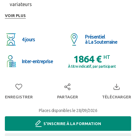
variateurs
Identifier et analyser les sources de perturbations
VOIR PLUS
harmoniques et radio électriques
Présentiel
4 jours
à La Souterraine
1864 €
HT
Inter-entreprise
À titre indicatif, par participant
ENREGISTRER
PARTAGER
TÉLÉCHARGER
Places disponibles le 28/09/2026
S'INSCRIRE À LA FORMATION