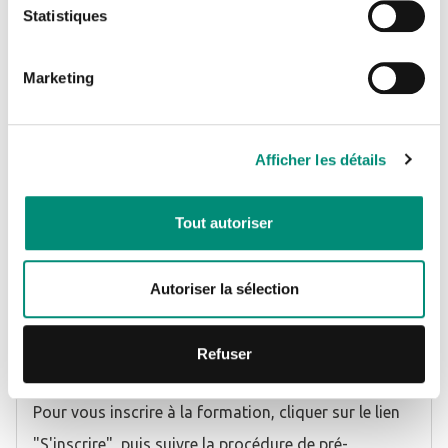
Statistiques
Arrivée à la gare SNCF
La Souterraine
CONNEXION
Marketing
En voiture, N145 - Sortie n°54
Direction La Souterraine
Je n'ai pas de compte
Afficher les détails
TOUT SAVOIR SUR LE SITE DE LA SOUTERRAINE
CRÉER UN COMPTE
Tout autoriser
Autoriser la sélection
INFORMATIONS COMPLÉMENTAIRES
Refuser
Modalités et délais d'accès - Contacts
Pour vous inscrire à la formation, cliquer sur le lien
"S'inscrire", puis suivre la procédure de pré-