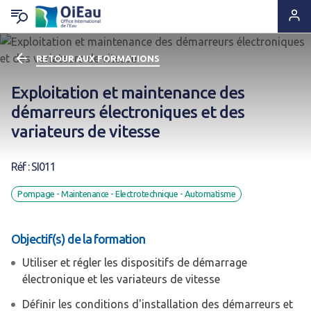
RETOUR AUX FORMATIONS
RETOUR QUI SOMMES-NOUS ?
RETOUR EXPERTISES & SOLUTIONS
RETOUR OUTILS & RESSOURCES
RETOUR ACTUS & PRESSE
Exploitation et maintenance des
Notre ADN
Solutions & Savoir-faire
Lettres d'information
A la Une
démarreurs électroniques et des
variateurs de vitesse
Statuts & Organisation
Appui & Coopération
Produits documentaires
A vos agendas !
Réf : SI011
Histoire
Formation & Compétences
Supports pédagogiques
Des nouvelles de nos projets
Pompage - Maintenance - Electrotechnique - Automatisme
Ils nous font confiance
Données & Systèmes d'Information
Outils techniques
Espace Presse
Objectif(s) de la formation
Nous sommes à leurs côtés
Animation de réseaux d'acteurs
Catalogue de formations
Utiliser et régler les dispositifs de démarrage
électronique et les variateurs de vitesse
Nous rejoindre
Définir les conditions d'installation des démarreurs et