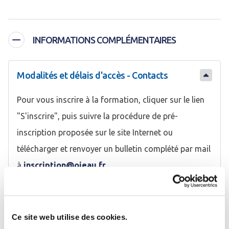
INFORMATIONS COMPLÉMENTAIRES
Modalités et délais d'accès - Contacts
Pour vous inscrire à la formation, cliquer sur le lien
"S'inscrire", puis suivre la procédure de pré-
inscription proposée sur le site Internet ou
télécharger et renvoyer un bulletin complété par mail
à
inscription@oieau.fr
Sous réserve du respect des modalités
administratives et de places disponibles sur la
session sélectionnée, vous pouvez réaliser une
Ce site web utilise des cookies.