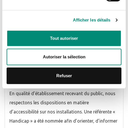
55 11 47 16
–
s.furlan@oieau.fr
)
Contact administratif : Service administratif
Je n'ai pas de compte
(
0555114700
–
inscription@oieau.fr
)
Afficher les détails
Référente Handicap : Marion PINEL (
0786831352
–
CRÉER UN COMPTE
m.pinel@oieau.fr
)
Tout autoriser
Responsable Qualité : Ghislaine FERRE (
0649482279
–
g.ferre@oieau.fr
)
Autoriser la sélection
Conditions d'accueil et d'accès des publics en
Refuser
situation de handicap
En qualité d’établissement recevant du public, nous
respectons les dispositions en matière
d’accessibilité sur nos installations. Une référente «
Handicap » a été nommée afin d’orienter, d’informer