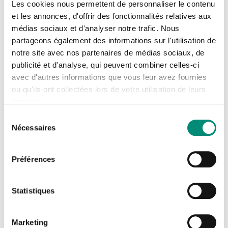
demande d'inscription jusqu'à 48h avant la date de
Les cookies nous permettent de personnaliser le contenu
et les annonces, d'offrir des fonctionnalités relatives aux
début de la formation.
médias sociaux et d'analyser notre trafic. Nous
Se connecter
Fermer
partageons également des informations sur l'utilisation de
En préparation de la formation, un lien au
notre site avec nos partenaires de médias sociaux, de
questionnaire préparatoire est adressé à chaque
J'ai déjà un compte
publicité et d'analyse, qui peuvent combiner celles-ci
participant par mail.
avec d'autres informations que vous leur avez fournies
Adresse email
*
ou qu'ils ont collectées lors de votre utilisation de leurs
Les formations inter-entreprises sont confirmées en
services.
moyenne 4 à 5 semaines avant leur date d'ouverture,
Sélection
par l'envoi d'une convocation, sous réserve d'un
Nécessaires
du
Mot de passe
*
nombre suffisant de participants (Cf. nos Conditions
consentement
Générales de Vente). Pour plus d'informations sur les
Préférences
Afficher
modalités d'accès et pour nous contacter :
05 55 11
Rester connecté(e)
Mot de passe oublié ?
47 70
-
formation@oieau.fr
Statistiques
CONNEXION
Coordonnateur pédagogique : Sébastien FURLAN (
05
Marketing