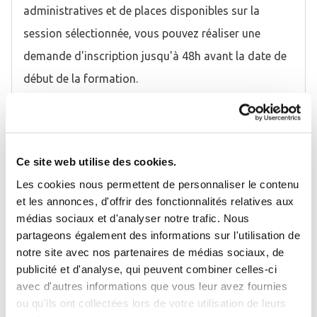
administratives et de places disponibles sur la
session sélectionnée, vous pouvez réaliser une
demande d'inscription jusqu'à 48h avant la date de
début de la formation.
En préparation de la formation, un lien au
questionnaire préparatoire est adressé à chaque
participant par mail.
Ce site web utilise des cookies.
Les formations inter-entreprises sont confirmées en
Les cookies nous permettent de personnaliser le contenu
et les annonces, d'offrir des fonctionnalités relatives aux
moyenne 4 à 5 semaines avant leur date d'ouverture,
médias sociaux et d'analyser notre trafic. Nous
Se connecter
par l'envoi d'une convocation, sous réserve d'un
Fermer
partageons également des informations sur l'utilisation de
nombre suffisant de participants (Cf. nos Conditions
notre site avec nos partenaires de médias sociaux, de
J'ai déjà un compte
publicité et d'analyse, qui peuvent combiner celles-ci
Générales de Vente). Pour plus d'informations sur les
avec d'autres informations que vous leur avez fournies
modalités d'accès et pour nous contacter :
05 55 11
Adresse email
*
ou qu'ils ont collectées lors de votre utilisation de leurs
47 70
-
formation@oieau.fr