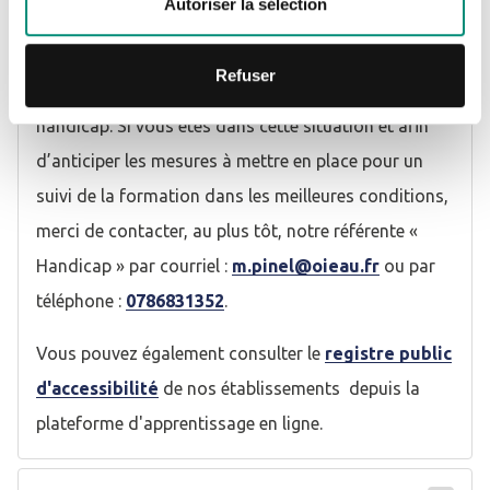
Autoriser la sélection
d’accessibilité sur nos installations. Une référente «
Handicap » a été nommée afin d’orienter, d’informer
Refuser
et d’accompagner les personnes en situation de
handicap. Si vous êtes dans cette situation et afin
d’anticiper les mesures à mettre en place pour un
suivi de la formation dans les meilleures conditions,
merci de contacter, au plus tôt, notre référente «
Handicap » par courriel :
m.pinel@oieau.fr
ou par
téléphone :
0786831352
.
Vous pouvez également consulter le
registre public
d'accessibilité
de nos établissements depuis la
plateforme d'apprentissage en ligne.