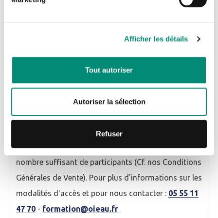
session sélectionnée, vous pouvez réaliser une
Je n'ai pas de compte
demande d'inscription jusqu'à 48h avant la date de
Afficher les détails
début de la formation.
CRÉER UN COMPTE
En préparation de la formation, un lien au
Tout autoriser
questionnaire préparatoire est adressé à chaque
participant par mail.
Autoriser la sélection
Les formations inter-entreprises sont confirmées en
moyenne 4 à 5 semaines avant leur date d'ouverture,
Refuser
par l'envoi d'une convocation, sous réserve d'un
nombre suffisant de participants (Cf. nos Conditions
Générales de Vente). Pour plus d'informations sur les
modalités d'accès et pour nous contacter :
05 55 11
47 70
-
formation@oieau.fr