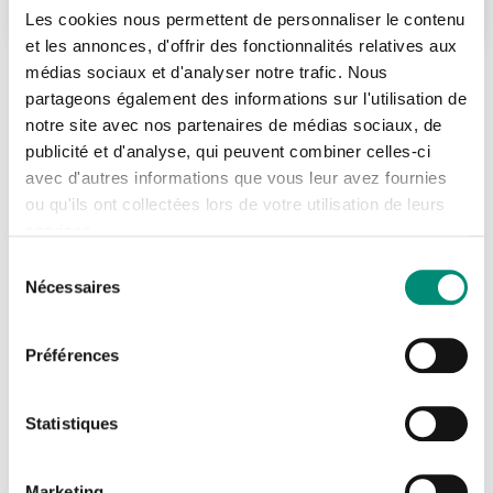
Les cookies nous permettent de personnaliser le contenu
et les annonces, d'offrir des fonctionnalités relatives aux
médias sociaux et d'analyser notre trafic. Nous
Se connecter
Fermer
partageons également des informations sur l'utilisation de
notre site avec nos partenaires de médias sociaux, de
J'ai déjà un compte
INFORMATIONS COMPLÉMENTAIRES
publicité et d'analyse, qui peuvent combiner celles-ci
avec d'autres informations que vous leur avez fournies
Adresse email
*
ou qu'ils ont collectées lors de votre utilisation de leurs
Modalités et délais d'accès - Contacts
services.
Sélection
Pour vous inscrire à la formation, cliquer sur le lien
Nécessaires
du
Mot de passe
*
"S'inscrire", puis suivre la procédure de pré-
consentement
inscription proposée sur le site Internet ou
Préférences
Afficher
télécharger et renvoyer un bulletin complété par mail
Rester connecté(e)
Mot de passe oublié ?
à
inscription@oieau.fr
Statistiques
Sous réserve du respect des modalités
CONNEXION
administratives et de places disponibles sur la
Marketing