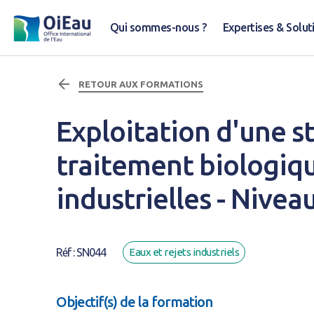
Qui sommes-nous ?
Expertises & Solut
RETOUR AUX FORMATIONS
Exploitation d'une s
traitement biologiq
industrielles - Nivea
Réf : SN044
Eaux et rejets industriels
Objectif(s) de la formation