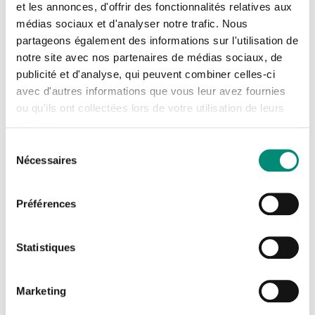
et les annonces, d'offrir des fonctionnalités relatives aux
médias sociaux et d'analyser notre trafic. Nous
Tél : 05 55 63 17 74
Se connecter
Fermer
partageons également des informations sur l'utilisation de
Fax : 05 55 63 34 92
notre site avec nos partenaires de médias sociaux, de
J'ai déjà un compte
publicité et d'analyse, qui peuvent combiner celles-ci
avec d'autres informations que vous leur avez fournies
Adresse email
*
ou qu'ils ont collectées lors de votre utilisation de leurs
services.
Comment venir ?
Sélection
Nécessaires
du
Mot de passe
*
Arrivée à la gare SNCF
consentement
La Souterraine
Préférences
Afficher
En voiture, N145 - Sortie n°54
Rester connecté(e)
Mot de passe oublié ?
Direction La Souterraine
Statistiques
CONNEXION
Marketing
TOUT SAVOIR SUR LE SITE DE LA SOUTERRAINE