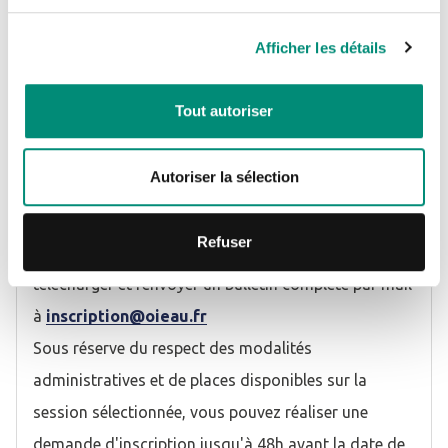
Je n'ai pas de compte
Afficher les détails
INFORMATIONS COMPLÉMENTAIRES
CRÉER UN COMPTE
Tout autoriser
Modalités et délais d'accès - Contacts
Autoriser la sélection
Pour vous inscrire à la formation, cliquer sur le lien
"S'inscrire", puis suivre la procédure de pré-
Refuser
inscription proposée sur le site Internet ou
télécharger et renvoyer un bulletin complété par mail
à
inscription@oieau.fr
Sous réserve du respect des modalités
administratives et de places disponibles sur la
session sélectionnée, vous pouvez réaliser une
demande d'inscription jusqu'à 48h avant la date de