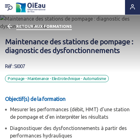
RETOUR AUX FORMATIONS
RETOUR QUI SOMMES-NOUS ?
RETOUR EXPERTISES & SOLUTIONS
RETOUR OUTILS & RESSOURCES
RETOUR ACTUS & PRESSE
Maintenance des stations de pompage :
Notre ADN
Solutions & Savoir-faire
Lettres d'information
A la Une
diagnostic des dysfonctionnements
Statuts & Organisation
Appui & Coopération
Produits documentaires
A vos agendas !
Réf : SI007
Histoire
Formation & Compétences
Supports pédagogiques
Des nouvelles de nos projets
Pompage - Maintenance - Electrotechnique - Automatisme
Ils nous font confiance
Données & Systèmes d'Information
Outils techniques
Espace Presse
Objectif(s) de la formation
Mesurer les performances (débit, HMT) d'une station
Nous sommes à leurs côtés
Animation de réseaux d'acteurs
Catalogue de formations
de pompage et d'en interpréter les résultats
Diagnostiquer des dysfonctionnements à partir des
Nous rejoindre
performances hydrauliques