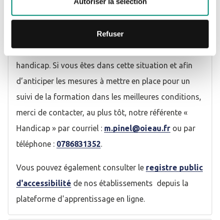
Autoriser la sélection
respectons les dispositions en matière
d’accessibilité sur nos installations. Une référente «
Refuser
Handicap » a été nommée afin d’orienter, d’informer
et d’accompagner les personnes en situation de
handicap. Si vous êtes dans cette situation et afin
d’anticiper les mesures à mettre en place pour un
suivi de la formation dans les meilleures conditions,
merci de contacter, au plus tôt, notre référente «
Handicap » par courriel :
m.pinel@oieau.fr
ou par
téléphone :
0786831352
.
Vous pouvez également consulter le
registre public
d'accessibilité
de nos établissements depuis la
plateforme d'apprentissage en ligne.