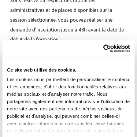
Sous réserve du respect des modalités
administratives et de places disponibles sur la
session sélectionnée, vous pouvez réaliser une
demande d'inscription jusqu'à 48h avant la date de
début de la formation.
En préparation de la formation, un lien au
questionnaire préparatoire est adressé à chaque
Ce site web utilise des cookies.
participant par mail.
Les cookies nous permettent de personnaliser le contenu
Les formations inter-entreprises sont confirmées en
et les annonces, d'offrir des fonctionnalités relatives aux
moyenne 4 à 5 semaines avant leur date d'ouverture,
médias sociaux et d'analyser notre trafic. Nous
Se connecter
Fermer
partageons également des informations sur l'utilisation de
par l'envoi d'une convocation, sous réserve d'un
notre site avec nos partenaires de médias sociaux, de
nombre suffisant de participants (Cf. nos Conditions
J'ai déjà un compte
publicité et d'analyse, qui peuvent combiner celles-ci
Générales de Vente). Pour plus d'informations sur les
avec d'autres informations que vous leur avez fournies
Adresse email
*
ou qu'ils ont collectées lors de votre utilisation de leurs
modalités d'accès et pour nous contacter :
05 55 11