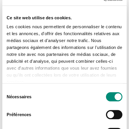
Reims, avec l'intervention de Mme Mathilde Orquevaux,
Responsable Service Etudes et Prospective sur le
Ce site web utilise des cookies.
Patrimoine - Direction de l’eau et de l’assainissement du
Les cookies nous permettent de personnaliser le contenu
Grand Reims.
et les annonces, d'offrir des fonctionnalités relatives aux
médias sociaux et d'analyser notre trafic. Nous
Se connecter
Comment le Plan pluie du Grand Reims s'appuie-t-il sur les
Fermer
partageons également des informations sur l'utilisation de
espaces de nature en ville pour mieux gérer les eaux de
notre site avec nos partenaires de médias sociaux, de
J'ai déjà un compte
publicité et d'analyse, qui peuvent combiner celles-ci
pluie qui peuvent causer des inondations ou au contraire
avec d'autres informations que vous leur avez fournies
manquer cruellement l'été ?
Adresse email
*
ou qu'ils ont collectées lors de votre utilisation de leurs
services.
Sélection
Nécessaires
du
Mot de passe
*
consentement
Préférences
Afficher
Rester connecté(e)
Mot de passe oublié ?