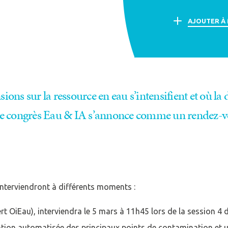
AJOUTER À
cter
nsions sur la ressource en eau s’intensifient et où l
compte
Je n'ai pas de co
, le congrès Eau & IA s’annonce comme un rendez-vo
CRÉER UN COMPT
interviendront à différents moments :
rt OiEau), interviendra le 5 mars à 11h45 lors de la session 4
Afficher / cacher le mot de passe
ation automatisée des principaux points de contamination et un