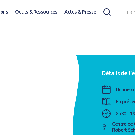
ions
Outils & Ressources
Actus & Presse
FR
Détails de l
Du mercr
En prése
8h30 - 1
Centre de 
Robert Sc