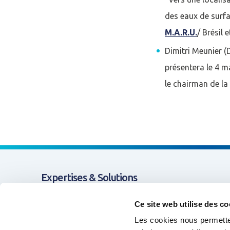
Rester connecté(e)
des eaux de surfac
M.A.R.U.
/ Brésil 
CONNEXIO
Dimitri Meunier (
présentera le 4 m
le chairman de la
Expertises & Solutions
Appui & Coopération
Ce site web utilise des co
Les cookies nous permetten
Données & Systèmes d'Information