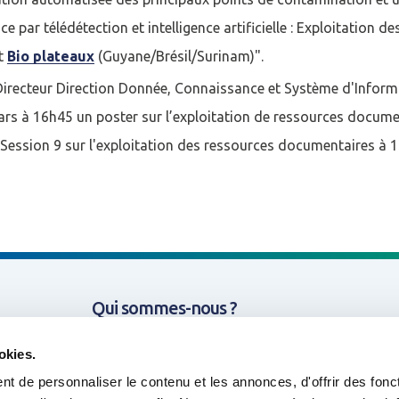
Mot de passe oublié ?
e par télédétection et intelligence artificielle : Exploitation 
et
Bio plateaux
(Guyane/Brésil/Surinam)".
N
Directeur Direction Donnée, Connaissance et Système d'Informa
ars à 16h45 un poster sur l’exploitation de ressources documen
 Session 9 sur l'exploitation des ressources documentaires à 
Qui sommes-nous ?
Missions & Thématiques
okies.
t de personnaliser le contenu et les annonces, d'offrir des fonct
Nos projets