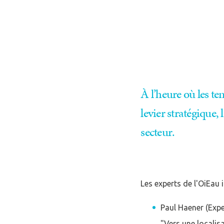
Se conne
À l’heure où les te
J'ai déjà un 
levier stratégique
secteur.
Adresse email
*
Les experts de l'OiEau 
Mot de passe
*
Paul Haener (Expe
"Vers une localis