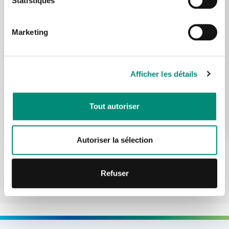
Statistiques
4 jours
CONNEXION
Marketing
Présentiel
Je n'ai pas de compte
La Souterraine
Afficher les détails
CRÉER UN COMPTE
Prochaine session le 31/08/2026
Tout autoriser
HT
1904 €
S'INSCRIRE
par participant
Autoriser la sélection
Refuser
VOIR TOUTES NOS FORMATIONS