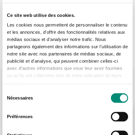
Ce site web utilise des cookies.
Les cookies nous permettent de personnaliser le contenu
et les annonces, d'offrir des fonctionnalités relatives aux
médias sociaux et d'analyser notre trafic. Nous
Se connecter
Fermer
partageons également des informations sur l'utilisation de
notre site avec nos partenaires de médias sociaux, de
J'ai déjà un compte
publicité et d'analyse, qui peuvent combiner celles-ci
avec d'autres informations que vous leur avez fournies
Adresse email
*
ou qu'ils ont collectées lors de votre utilisation de leurs
services.
Exemples de formations utilisant cette
plateforme
Sélection
Nécessaires
du
Mot de passe
*
consentement
Voir la formation
Réf : SC013
Préférences
Afficher
Pose des canalisations d'eau potable - Module 1
Rester connecté(e)
Mot de passe oublié ?