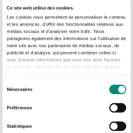
Ce site web utilise des cookies.
techniques de détection de canalisations et de
Les cookies nous permettent de personnaliser le contenu
recherche de fuites
et les annonces, d'offrir des fonctionnalités relatives aux
Mise en oeuvre des techniques de détection de
médias sociaux et d'analyser notre trafic. Nous
Se connecter
canalisations et de recherche du fuites sur réseau
Fermer
partageons également des informations sur l'utilisation de
notre site avec nos partenaires de médias sociaux, de
en service
J'ai déjà un compte
publicité et d'analyse, qui peuvent combiner celles-ci
Entretien et gestion du matériel
avec d'autres informations que vous leur avez fournies
Adresse email
*
ou qu'ils ont collectées lors de votre utilisation de leurs
services.
Sélection
Nécessaires
du
Mot de passe
*
consentement
Préférences
Afficher
Rester connecté(e)
Mot de passe oublié ?
Statistiques