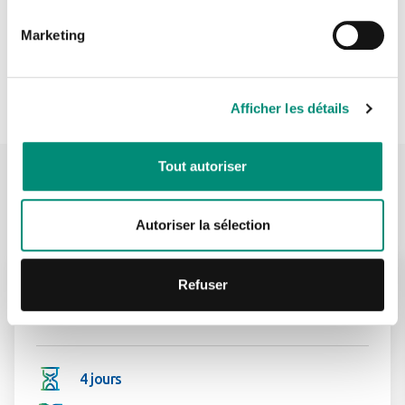
CONNEXION
Marketing
Je n'ai pas de compte
Afficher les détails
CRÉER UN COMPTE
Tout autoriser
Exemples de formations utilisant cette
plateforme
Autoriser la sélection
Voir la formation
Refuser
Réf : SC010
Recherche de fuites et de canalisations enterrées
4 jours