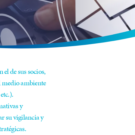
 el de sus socios,
 el medio ambiente
etc.).
mativas y
r su vigilancia y
tratégicas.