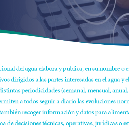
ional del agua elabora y publica, en su nombre o en
vos dirigidos a las partes interesadas en el agua y
distintas periodicidades (semanal, mensual, anual, 
ermiten a todos seguir a diario las evoluciones nor
 también recoger información y datos para alimenta
a de decisiones técnicas, operativas, jurídicas o es