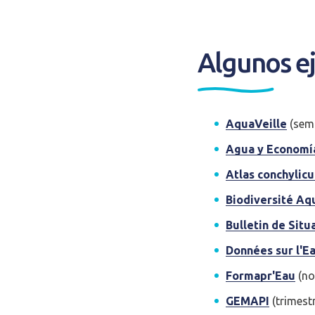
Algunos e
AquaVeille
(sema
Agua y Economí
Atlas conchylicu
Biodiversité Aq
Bulletin de Sit
Données sur l'E
Se conne
Formapr'Eau
(no
GEMAPI
(trimestr
J'ai déjà un 