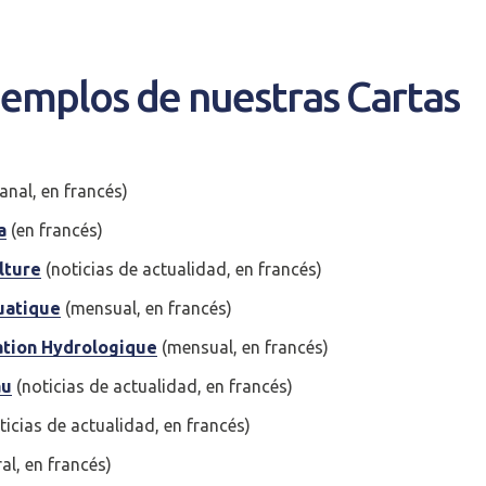
jemplos de nuestras Cartas
nal, en francés)
a
(en francés)
lture
(noticias de actualidad, en francés)
uatique
(mensual, en francés)
uation Hydrologique
(mensual, en francés)
au
(noticias de actualidad, en francés)
cter
ticias de actualidad, en francés)
al, en francés)
compte
Je n'ai pas de co