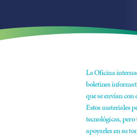
La Oficina internac
boletines informati
que se envían con 
Estos materiales p
tecnológicas, pero
apoyarles en su tom