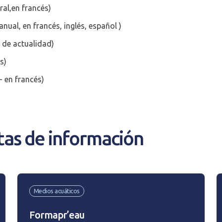
ral,en francés)
anual, en francés, inglés, español )
 de actualidad)
CRÉER UN COMPT
s)
- en francés)
Afficher / cacher le mot de passe
Mot de passe oublié ?
tas de información
N
Medios acuáticos
Formapr’eau