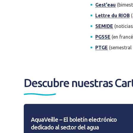
Gest'eau
(bimest
Adresse email
*
Lettre du RIOB
(
SEMIDE
(noticias
PGSSE
(en francé
Mot de passe
*
PTGE
(semestral 
Rester connecté(e)
Descubre nuestras Car
CONNEXIO
AquaVeille – El boletín electrónico
dedicado al sector del agua