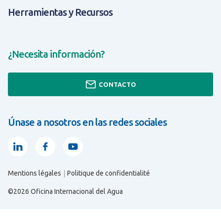
Herramientas y Recursos
¿Necesita información?
CONTACTO
Únase a nosotros en las redes sociales
Linkedin
Facebook
Youtube
Mentions légales
Politique de confidentialité
TODO SOBRE HERRAMIENTAS Y RECURSOS
TODO SOBRE EXPERIENCIA Y SOLUCIONES
TODO SOBRE ¿QUIÉNES SOMOS?
©2026 Oficina Internacional del Agua
s