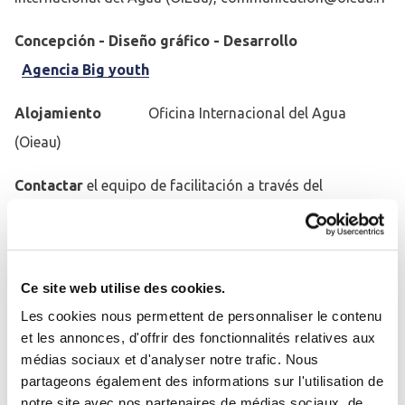
Concepción - Diseño gráfico - Desarrollo
Agencia Big youth
Alojamiento
Oficina Internacional del Agua
(Oieau)
Contactar
el
equipo de facilitación a través del
formulario de contacto o por correo electrónico a la
dirección portail@oieau.fr.
Responsabilidad
Ce site web utilise des cookies.
Les cookies nous permettent de personnaliser le contenu
A pesar de todo el cuidado a la actualización y
et les annonces, d'offrir des fonctionnalités relatives aux
verificación de los contenidos de su página Web, la
médias sociaux et d'analyser notre trafic. Nous
Se connecter
Fermer
partageons également des informations sur l'utilisation de
información en línea no compromete la responsabilidad
notre site avec nos partenaires de médias sociaux, de